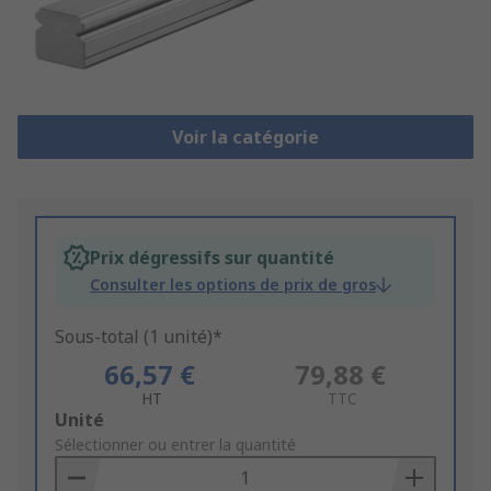
Voir la catégorie
Prix dégressifs sur quantité
Consulter les options de prix de gros
Sous-total (1 unité)*
66,57 €
79,88 €
HT
TTC
Add
Unité
to
Sélectionner ou entrer la quantité
Basket