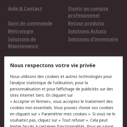
Aide & Contact
Ouvrir un compte
professionnel
Suivi de commande
Retour produits
Métrologie
Solutions Achats
Solutions de
Solutions d'inventaire
Maintenance
Mentions Légales
Nous respectons votre vie privée
Conditions d'utilisation
Politique de cookies
Nous utilisons des cookies et autres technologies pour
du site
l'analyse statistique de l'utilisation, pour la
Politique de protection
Sécurité des E-mails
personnalisation et pour l’affichage de publicités sur des
des données - Mise à
sites internet tiers. En cliquant sur
jour
« Accepter et fermer», vous acceptez le traitement des
Conditions générales
Politique anti-
cookies non essentiels. Vous pouvez choisir vos cookies
de vente
corruption
en cliquant sur « Paramétrer mes cookies ». Si vous ne le
souhaitez pas, cliquez sur « Tout refuser ». Cela peut
Campagnes marketing
limiter l’accès à certaines fonctionnalités. Pour en savoir