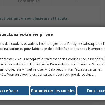
Conformité
ectionnant un ou plusieurs attributs.
Valeur
pectons votre vie privée
NSK
ns des cookies et autres technologies pour l'analyse statistique de l'u
onnalisation et pour l’affichage de publicités sur des sites internet tie
t
Guide à billes
et fermer», vous acceptez le traitement des cookies non essentiels.
N
sir vos cookies en cliquant sur « Paramétrer mes cookies ». Si vous n
hariot
40.4mm
s, cliquez sur « Tout refuser ». Cela peut limiter l’accès à certaines
ités. Pour en savoir plus, consultez notre
politique de cookies.
riot
34mm
harge dynamique
5750N
ut refuser
Paramétrer les cookies
Tout acc
ue nominale
9100N