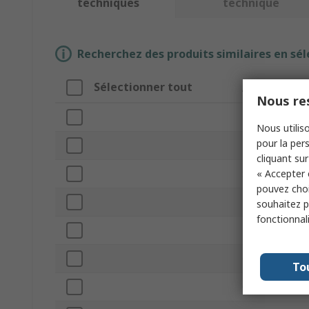
techniques
technique
Recherchez des produits similaires en sél
Sélectionner tout
Attribut
Nous res
Marque
Nous utiliso
pour la pers
Type de produi
cliquant sur
« Accepter 
Série
pouvez choi
Longueur du c
souhaitez pa
fonctionnal
Largeur de cha
Capacité de c
To
Charge statiq