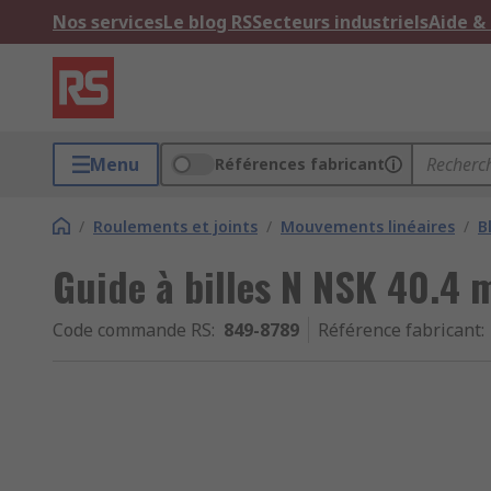
Nos services
Le blog RS
Secteurs industriels
Aide &
Menu
Références fabricant
/
Roulements et joints
/
Mouvements linéaires
/
B
Guide à billes N NSK 40.4
Code commande RS
:
849-8789
Référence fabricant
: