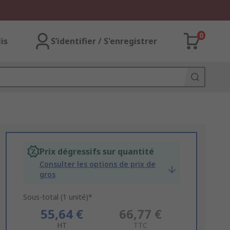
0
lis
S’identifier / S'enregistrer
Prix dégressifs sur quantité
Consulter les options de prix de
gros
Sous-total (1 unité)*
55,64 €
66,77 €
HT
TTC