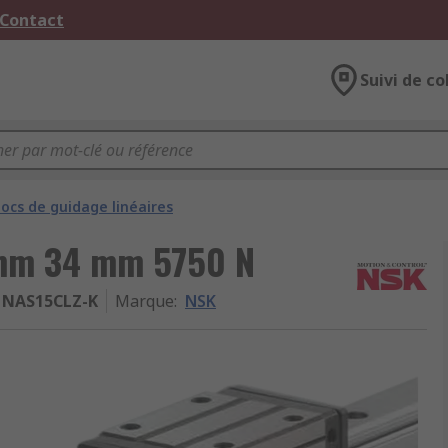
 Contact
Suivi de co
locs de guidage linéaires
 mm 34 mm 5750 N
NAS15CLZ-K
Marque
:
NSK