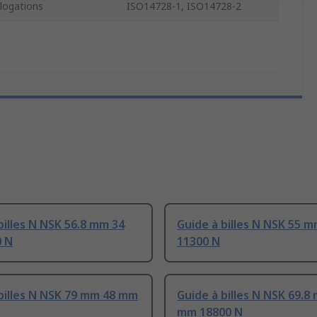
ogations
ISO14728-1, ISO14728-2
billes N NSK 56.8 mm 34
Guide à billes N NSK 55 
 N
11300 N
billes N NSK 79 mm 48 mm
Guide à billes N NSK 69.8
mm 18800 N