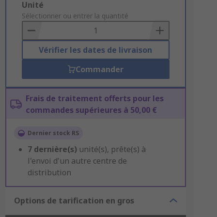
Add
Unité
to
Sélectionner ou entrer la quantité
Basket
Vérifier les dates de livraison
Commander
Frais de traitement offerts pour les
commandes supérieures à 50,00 €
Dernier stock RS
7
dernière(s)
unité(s), prête(s) à
l'envoi d'un autre centre de
distribution
Options de tarification en gros