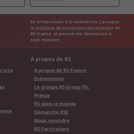
En m'inscrivant à la newsletter, j'accepte
la
politique de protection des données
de
RS France. Je pourrai me désinscrire à
tout moment.
A propos de RS
u site
A propos de RS France
Evénements
es
Le groupe RS Group Plc
Presse
RS dans le monde
vente
Démarche RSE
Nous rejoindre
RS Particuliers