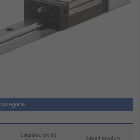
a catégorie
Législation et
Détail produit