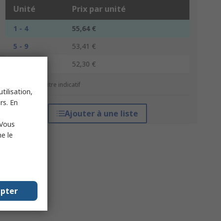
Unité
Prix par unité
1 - 4
55,64 €
5 - 9
53,41 €
10 +
52,30 €
*Prix donné à titre indicatif
tilisation,
rs. En
Ajouter à une liste
 Vous
e le
epter