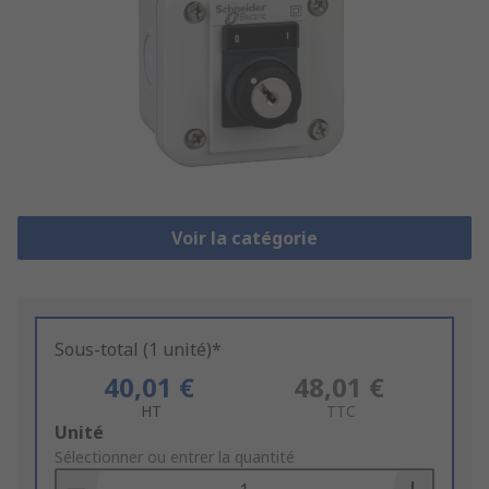
Voir la catégorie
Sous-total (1 unité)*
40,01 €
48,01 €
HT
TTC
Add
Unité
to
Sélectionner ou entrer la quantité
Basket