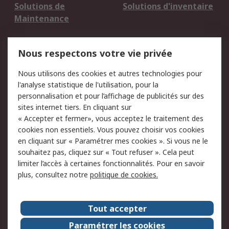
Solutions de
Solutions d'inventaire
Maintenance
Mentions Légales
Nous respectons votre vie privée
Conditions d'utilisation
Politique de cookies
Nous utilisons des cookies et autres technologies pour
du site
l'analyse statistique de l'utilisation, pour la
Politique de protection
Sécurité des E-mails
personnalisation et pour l’affichage de publicités sur des
des données - Mise à
sites internet tiers. En cliquant sur
jour
« Accepter et fermer», vous acceptez le traitement des
Conditions générales
Politique anti-
cookies non essentiels. Vous pouvez choisir vos cookies
de vente
corruption
en cliquant sur « Paramétrer mes cookies ». Si vous ne le
souhaitez pas, cliquez sur « Tout refuser ». Cela peut
Campagnes marketing
limiter l’accès à certaines fonctionnalités. Pour en savoir
plus, consultez notre
politique de cookies.
A propos de RS
A propos de RS France
Evénements
Tout accepter
Le groupe RS Group Plc
Presse
Paramétrer les cookies