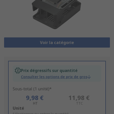
Voir la catégorie
Prix dégressifs sur quantité
Consulter les options de prix de gros
Sous-total (1 unité)*
9,98 €
11,98 €
HT
TTC
Add
Unité
Sélectionner ou entrer la quantité