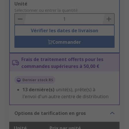
Add
Unité
to
Sélectionner ou entrer la quantité
Basket
Vérifier les dates de livraison
Commander
Frais de traitement offerts pour les
commandes supérieures à 50,00 €
Dernier stock RS
13
dernière(s)
unité(s), prête(s) à
l'envoi d'un autre centre de distribution
Options de tarification en gros
Unité
Prix par unité