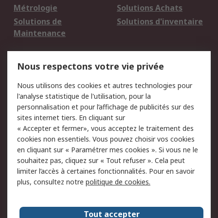
Métrologie
Solutions Achats
Solutions de
Solutions d'inventaire
Maintenance
Mentions Légales
Nous respectons votre vie privée
Conditions d'utilisation
Politique de cookies
Nous utilisons des cookies et autres technologies pour
du site
l'analyse statistique de l'utilisation, pour la
Politique de protection
Sécurité des E-mails
personnalisation et pour l’affichage de publicités sur des
des données - Mise à
sites internet tiers. En cliquant sur
jour
« Accepter et fermer», vous acceptez le traitement des
Conditions générales
Politique anti-
cookies non essentiels. Vous pouvez choisir vos cookies
de vente
corruption
en cliquant sur « Paramétrer mes cookies ». Si vous ne le
souhaitez pas, cliquez sur « Tout refuser ». Cela peut
Campagnes marketing
limiter l’accès à certaines fonctionnalités. Pour en savoir
plus, consultez notre
politique de cookies.
A propos de RS
A propos de RS France
Evénements
Tout accepter