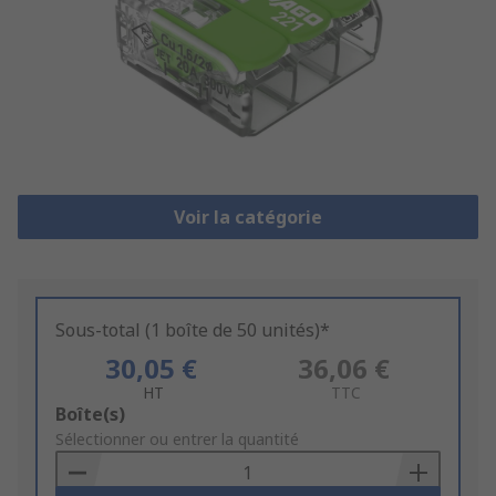
Voir la catégorie
Sous-total (1 boîte de 50 unités)*
30,05 €
36,06 €
HT
TTC
Add
Boîte(s)
to
Sélectionner ou entrer la quantité
Basket