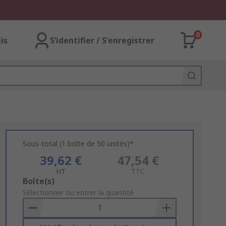
0
lis
S’identifier / S'enregistrer
Sous-total (1 boîte de 50 unités)*
39,62 €
47,54 €
HT
TTC
Add
Boîte(s)
to
Sélectionner ou entrer la quantité
Basket