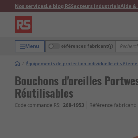
Nos services
Le blog RS
Secteurs industriels
Aide &
Menu
Références fabricant
/
Équipements de protection individuelle et vêtemen
Bouchons d'oreilles Portwes
Réutilisables
Code commande RS
:
268-1953
Référence fabricant
: