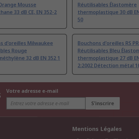
 Orange Mousse
Réutilisables Élastomère
hane 33 dB CE, EN 352-2
thermoplastique 30 dB E
50
 d'oreilles Milwaukee
Bouchons d'oreilles RS P
ables Rouge
Réutilisables Bleu Élasto
méthylène 32 dB EN 352 1
thermoplastique 27 dB EN
2:2002 Détection métal 1
s
Votre adresse e-mail
S'inscrire
Mentions Légales