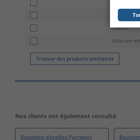
Série
To
Matériau
Couleur
Détection mé
Trouver des produits similaires
Nos clients ont également consulté
Bouchons d'oreilles Portwest
Bouchons