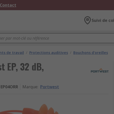
 Contact
Suivi de co
ts de travail
/
Protections auditives
/
Bouchons d'oreilles
t EP, 32 dB,
EP04ORR
Marque
:
Portwest