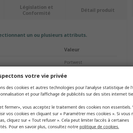
Législation et
Détail produit
Conformité
ectionnant un ou plusieurs attributs.
Valeur
Portwest
ires
50
pectons votre vie privée
 Jetable
Réutilisables
ns des cookies et autres technologies pour l'analyse statistique de l'u
onnalisation et pour l’affichage de publicités sur des sites internet tie
it
Bouchons d'oreilles
et fermer», vous acceptez le traitement des cookies non essentiels.
nuation du bruit SNR
32dB
sir vos cookies en cliquant sur « Paramétrer mes cookies ». Si vous n
s, cliquez sur « Tout refuser ». Cela peut limiter l’accès à certaines
logations
CE, EN 352-2
ités. Pour en savoir plus, consultez notre
politique de cookies.