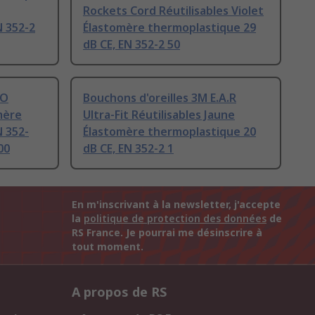
Rockets Cord Réutilisables Violet
N 352-2
Élastomère thermoplastique 29
dB CE, EN 352-2 50
RO
Bouchons d'oreilles 3M E.A.R
mère
Ultra-Fit Réutilisables Jaune
 352-
Élastomère thermoplastique 20
00
dB CE, EN 352-2 1
En m'inscrivant à la newsletter, j'accepte
la
politique de protection des données
de
RS France. Je pourrai me désinscrire à
tout moment.
A propos de RS