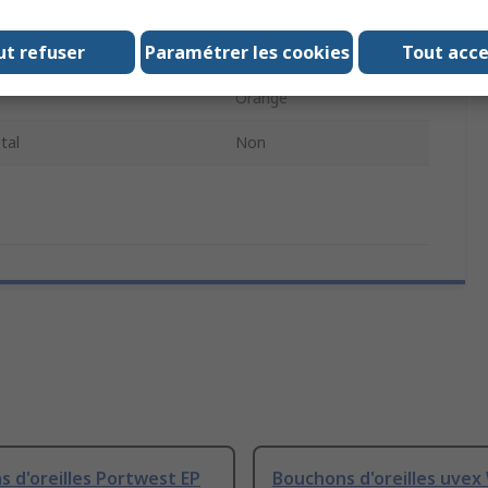
EP
ut refuser
Paramétrer les cookies
Tout acc
Thermoplastique
Orange
tal
Non
 d'oreilles Portwest EP
Bouchons d'oreilles uvex