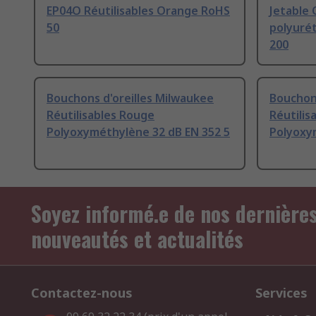
EP04O Réutilisables Orange RoHS
Jetable
50
polyurét
200
Bouchons d'oreilles Milwaukee
Bouchons
Réutilisables Rouge
Réutilis
Polyoxyméthylène 32 dB EN 352 5
Polyoxy
Soyez informé.e de nos dernière
nouveautés et actualités
Contactez-nous
Services