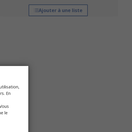
Ajouter à une liste
tilisation,
rs. En
 Vous
e le