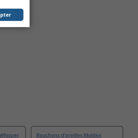
epter
 Whisper
Bouchons d'oreilles Moldex