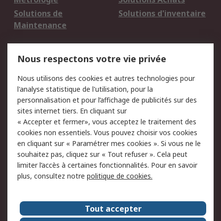
Solutions de
Solutions d'inventaire
Maintenance
Mentions Légales
Nous respectons votre vie privée
Conditions d'utilisation
Politique de cookies
Nous utilisons des cookies et autres technologies pour
du site
l'analyse statistique de l'utilisation, pour la
Politique de protection
Sécurité des E-mails
personnalisation et pour l’affichage de publicités sur des
des données - Mise à
sites internet tiers. En cliquant sur
jour
« Accepter et fermer», vous acceptez le traitement des
Conditions générales
Politique anti-
cookies non essentiels. Vous pouvez choisir vos cookies
de vente
corruption
en cliquant sur « Paramétrer mes cookies ». Si vous ne le
souhaitez pas, cliquez sur « Tout refuser ». Cela peut
Campagnes marketing
limiter l’accès à certaines fonctionnalités. Pour en savoir
plus, consultez notre
politique de cookies.
A propos de RS
A propos de RS France
Evénements
Tout accepter
Le groupe RS Group Plc
Presse