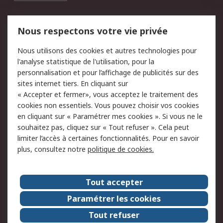
Mentions Légales
Nous respectons votre vie privée
Conditions d'utilisation
Politique de cookies
Nous utilisons des cookies et autres technologies pour
du site
l'analyse statistique de l'utilisation, pour la
Politique de protection
Sécurité des E-mails
personnalisation et pour l’affichage de publicités sur des
des données - Mise à
sites internet tiers. En cliquant sur
jour
« Accepter et fermer», vous acceptez le traitement des
Conditions générales
Politique anti-
cookies non essentiels. Vous pouvez choisir vos cookies
de vente
corruption
en cliquant sur « Paramétrer mes cookies ». Si vous ne le
souhaitez pas, cliquez sur « Tout refuser ». Cela peut
Campagnes marketing
limiter l’accès à certaines fonctionnalités. Pour en savoir
plus, consultez notre
politique de cookies.
A propos de RS
A propos de RS France
Evénements
Tout accepter
Le groupe RS Group Plc
Presse
Paramétrer les cookies
RS dans le monde
Démarche RSE
Tout refuser
Nous rejoindre
RS Particuliers