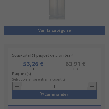
Voir la catégorie
Sous-total (1 paquet de 5 unités)*
53,26 €
63,91 €
HT
TTC
Add
Paquet(s)
to
Sélectionner ou entrer la quantité
Basket
Commander