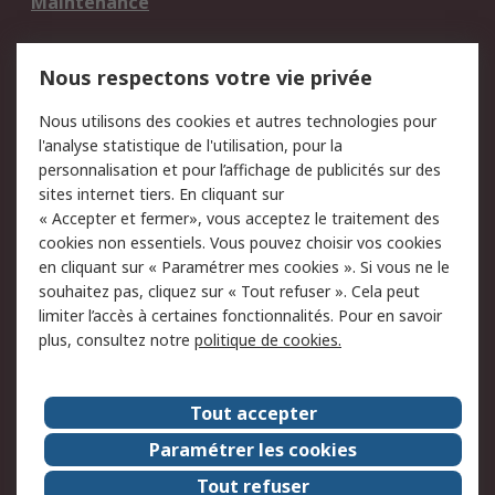
Maintenance
Mentions Légales
Nous respectons votre vie privée
Conditions d'utilisation
Politique de cookies
Nous utilisons des cookies et autres technologies pour
du site
l'analyse statistique de l'utilisation, pour la
Politique de protection
Sécurité des E-mails
personnalisation et pour l’affichage de publicités sur des
des données - Mise à
sites internet tiers. En cliquant sur
jour
« Accepter et fermer», vous acceptez le traitement des
Conditions générales
Politique anti-
cookies non essentiels. Vous pouvez choisir vos cookies
de vente
corruption
en cliquant sur « Paramétrer mes cookies ». Si vous ne le
souhaitez pas, cliquez sur « Tout refuser ». Cela peut
Campagnes marketing
limiter l’accès à certaines fonctionnalités. Pour en savoir
plus, consultez notre
politique de cookies.
A propos de RS
A propos de RS France
Evénements
Tout accepter
Le groupe RS Group Plc
Presse
Paramétrer les cookies
RS dans le monde
Démarche RSE
Tout refuser
Nous rejoindre
RS Particuliers