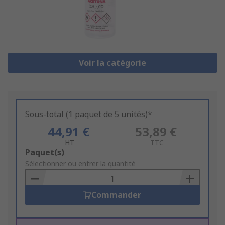
Voir la catégorie
Sous-total (1 paquet de 5 unités)*
44,91 €
53,89 €
HT
TTC
Add
Paquet(s)
to
Sélectionner ou entrer la quantité
Basket
Commander