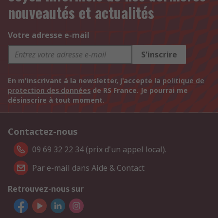
nouveautés et actualités
Votre adresse e-mail
S'inscrire
En m'inscrivant à la newsletter, j'accepte la
politique de
protection des données
de RS France. Je pourrai me
désinscrire à tout moment.
Contactez-nous
09 69 32 22 34 (prix d'un appel local).
Par e-mail dans Aide & Contact
Retrouvez-nous sur