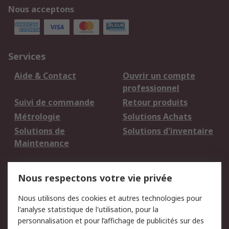
Nous acceptons
Services
Aide & Contact
Ouvrir un compte
professionnel
Suivi de commande
Retour produits
Métrologie
Solutions Achats
Solutions de
Solutions d'inventaire
Maintenance
Mentions Légales
Nous respectons votre vie privée
Conditions d'utilisation
Politique de cookies
Nous utilisons des cookies et autres technologies pour
du site
l'analyse statistique de l'utilisation, pour la
Politique de protection
Sécurité des E-mails
personnalisation et pour l’affichage de publicités sur des
des données - Mise à