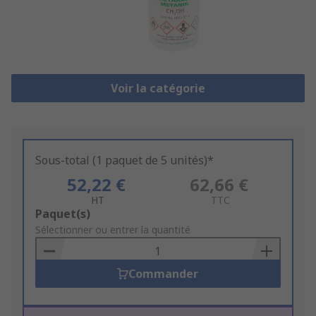
Voir la catégorie
Sous-total (1 paquet de 5 unités)*
52,22 €
62,66 €
HT
TTC
Add
Paquet(s)
to
Sélectionner ou entrer la quantité
Basket
Commander