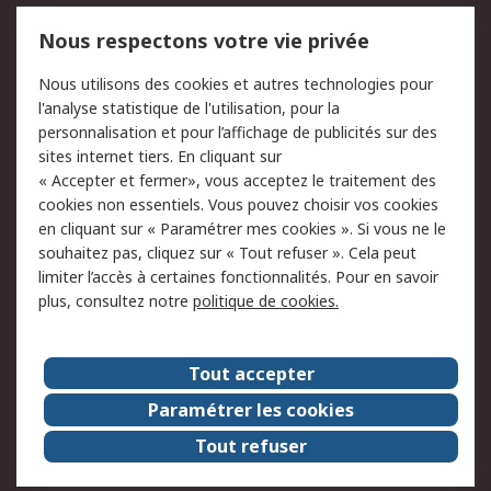
Mentions Légales
Nous respectons votre vie privée
Conditions d'utilisation
Politique de cookies
Nous utilisons des cookies et autres technologies pour
du site
l'analyse statistique de l'utilisation, pour la
Politique de protection
Sécurité des E-mails
personnalisation et pour l’affichage de publicités sur des
des données - Mise à
sites internet tiers. En cliquant sur
jour
« Accepter et fermer», vous acceptez le traitement des
Conditions générales
Politique anti-
cookies non essentiels. Vous pouvez choisir vos cookies
de vente
corruption
en cliquant sur « Paramétrer mes cookies ». Si vous ne le
souhaitez pas, cliquez sur « Tout refuser ». Cela peut
Campagnes marketing
limiter l’accès à certaines fonctionnalités. Pour en savoir
plus, consultez notre
politique de cookies.
A propos de RS
A propos de RS France
Evénements
Tout accepter
Le groupe RS Group Plc
Presse
Paramétrer les cookies
RS dans le monde
Démarche RSE
Tout refuser
Nous rejoindre
RS Particuliers