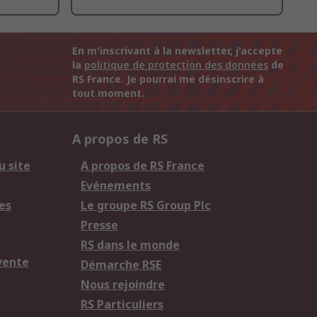
En m'inscrivant à la newsletter, j'accepte
la
politique de protection des données
de
RS France. Je pourrai me désinscrire à
tout moment.
A propos de RS
u site
A propos de RS France
Evénements
es
Le groupe RS Group Plc
Presse
RS dans le monde
vente
Démarche RSE
Nous rejoindre
RS Particuliers