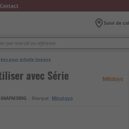
 Contact
Suivi de co
rées pour échelle linéaire
iliser avec Série
06AFM380G
Marque
:
Mitutoyo