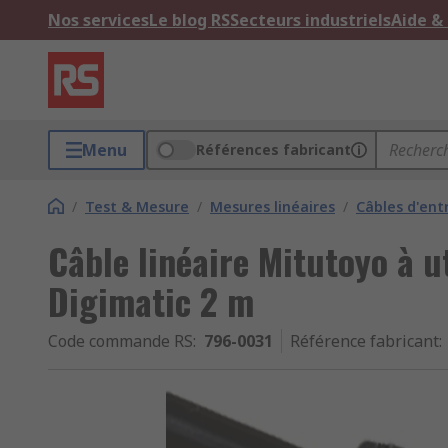
Nos services
Le blog RS
Secteurs industriels
Aide &
Menu
Références fabricant
/
Test & Mesure
/
Mesures linéaires
/
Câbles d'ent
Câble linéaire Mitutoyo à ut
Digimatic 2 m
Code commande RS
:
796-0031
Référence fabricant
: