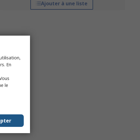
Ajouter à une liste
tilisation,
rs. En
 Vous
e le
epter