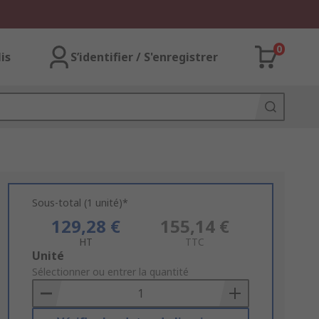
0
lis
S’identifier / S'enregistrer
Sous-total (1 unité)*
129,28 €
155,14 €
HT
TTC
Add
Unité
to
Sélectionner ou entrer la quantité
Basket