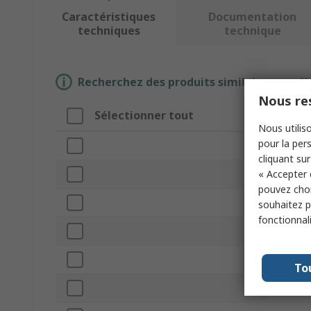
Caractéristiques
Documentation
techniques
technique
Recherchez des produits similaires en sél
Nous res
Sélectionner tout
Attri
Nous utiliso
pour la pers
Marqu
cliquant sur
« Accepter 
Type d
pouvez choi
Série
souhaitez pa
fonctionnal
Taille 
Genre 
To
Pour êt