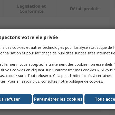
Législation et
Détail produit
Conformité
ectionnant un ou plusieurs attributs.
pectons votre vie privée
but
Valeur
ns des cookies et autres technologies pour l'analyse statistique de l'u
onnalisation et pour l’affichage de publicités sur des sites internet tie
e
Mitutoyo
et fermer», vous acceptez le traitement des cookies non essentiels.
e produit
Câble linéaire
sir vos cookies en cliquant sur « Paramétrer mes cookies ». Si vous n
Digimatic
s, cliquez sur « Tout refuser ». Cela peut limiter l’accès à certaines
ités. Pour en savoir plus, consultez notre
politique de cookies.
du câble
2m
du connecteur
Mâle
ut refuser
Paramétrer les cookies
Tout acc
re utilisé avec
Série Digimatic