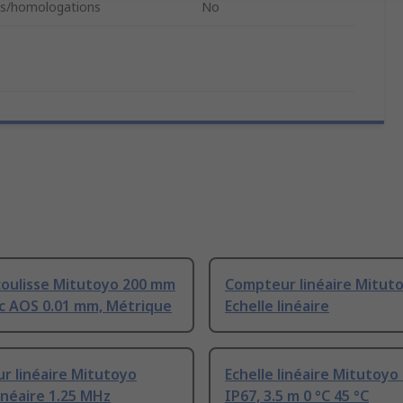
s/homologations
No
coulisse Mitutoyo 200 mm
Compteur linéaire Mitut
ic AOS 0.01 mm, Métrique
Echelle linéaire
r linéaire Mitutoyo
Echelle linéaire Mitutoyo
linéaire 1.25 MHz
IP67, 3.5 m 0 °C 45 °C