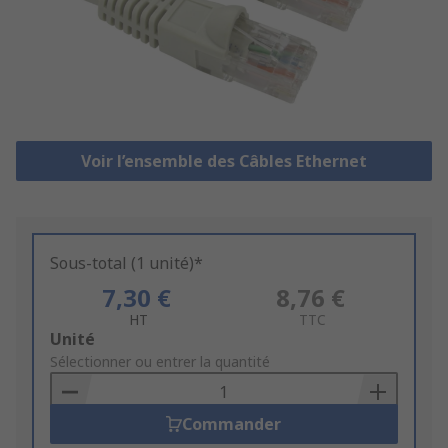
Voir l’ensemble des Câbles Ethernet
Sous-total (1 unité)*
7,30 €
8,76 €
HT
TTC
Add
Unité
to
Sélectionner ou entrer la quantité
Basket
Commander