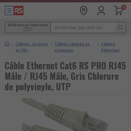
0
Références fabricant
/
Câbles, cordons
/
Câbles réseau et
/
Câbles
et fils
coaxiaux
Ethernet
Câble Ethernet Cat6 RS PRO RJ45
Mâle / RJ45 Mâle, Gris Chlorure
de polyvinyle, UTP