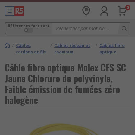
0
Références fabricant
/
Câbles,
/
Câbles réseau et
/
Câbles fibre
cordons et fils
coaxiaux
optique
Câble fibre optique Molex CES SC
Jaune Chlorure de polyvinyle,
Faible émission de fumées zéro
halogène