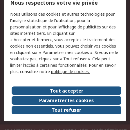
Nous respectons votre vie privée
Conditions d'utilisation
Politique de cookies
Nous utilisons des cookies et autres technologies pour
du site
l'analyse statistique de l'utilisation, pour la
Politique de protection
Sécurité des E-mails
personnalisation et pour l’affichage de publicités sur des
des données - Mise à
sites internet tiers. En cliquant sur
jour
« Accepter et fermer», vous acceptez le traitement des
Conditions générales
Politique anti-
cookies non essentiels. Vous pouvez choisir vos cookies
de vente
corruption
en cliquant sur « Paramétrer mes cookies ». Si vous ne le
souhaitez pas, cliquez sur « Tout refuser ». Cela peut
Campagnes marketing
limiter l’accès à certaines fonctionnalités. Pour en savoir
plus, consultez notre
politique de cookies.
A propos de RS
A propos de RS France
Evénements
Tout accepter
Le groupe RS Group Plc
Presse
Paramétrer les cookies
RS dans le monde
Démarche RSE
Tout refuser
Nous rejoindre
RS Particuliers