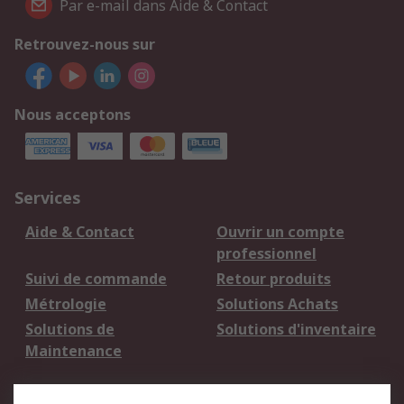
Par e-mail dans Aide & Contact
Retrouvez-nous sur
Nous acceptons
Services
Aide & Contact
Ouvrir un compte
professionnel
Suivi de commande
Retour produits
Métrologie
Solutions Achats
Solutions de
Solutions d'inventaire
Maintenance
Mentions Légales