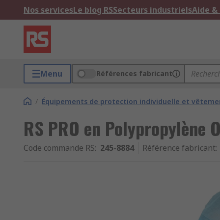
Nos services
Le blog RS
Secteurs industriels
Aide &
Menu
Références fabricant
/
Équipements de protection individuelle et vêtemen
RS PRO en Polypropylène O
Code commande RS
:
245-8884
Référence fabricant
: