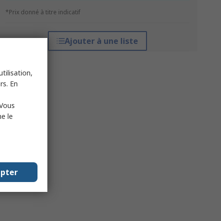
*Prix donné à titre indicatif
Ajouter à une liste
tilisation,
rs. En
 Vous
e le
epter