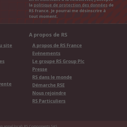
la
politique de protection des données
de
RS France. Je pourrai me désinscrire à
tout moment.
A propos de RS
u site
A propos de RS France
Evénements
es
Le groupe RS Group Plc
Presse
RS dans le monde
vente
Démarche RSE
Nous rejoindre
RS Particuliers
n appel local).
RS Components SAS