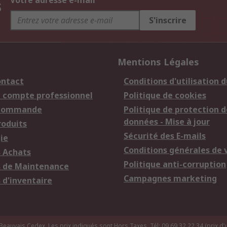
s
Votre adresse e-mail
S'inscrire
Mentions Légales
ontact
Conditions d'utilisation d
n compte professionnel
Politique de cookies
 commande
Politique de protection d
données - Mise à jour
roduits
Sécurité des E-mails
ie
Conditions générales de 
s Achats
Politique anti-corruption
s de Maintenance
Campagnes marketing
 d'inventaire
uvais Cedex. Les prix indiqués sont Hors Taxes. Tél: 09 69 32 22 34 (prix d'u