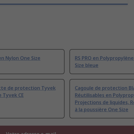
en Nylon One Size
RS PRO en Polypropylèn
Size bleue
te de protection Tyvek
Cagoule de protection B
e Tyvek CE
Réutilisables en Polypro
Projections de liquides, 
à la poussière One Size