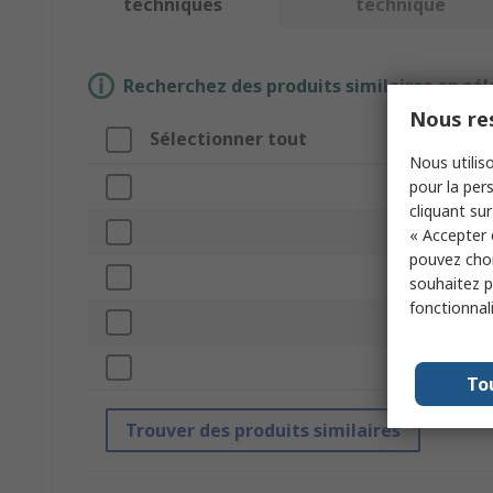
techniques
technique
Recherchez des produits similaires en sél
Nous res
Sélectionner tout
Nous utiliso
pour la pers
cliquant sur
T
« Accepter 
pouvez choi
T
souhaitez pa
fonctionnal
To
Trouver des produits similaires