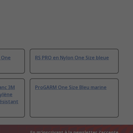
e One
RS PRO en Nylon One Size bleue
lanc 3M
ProGARM One Size Bleu marine
pylène
Résistant
En m'inscrivant à la newsletter, j'accepte