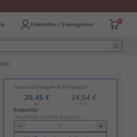
0
lis
S’identifier / S'enregistrer
ables
Sous-total (1 paquet de 100 unités)*
20,45 €
24,54 €
HT
TTC
Add
Paquet(s)
to
Sélectionner ou entrer la quantité
Basket