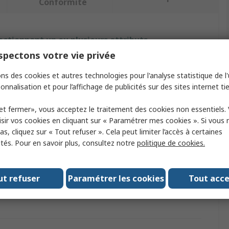
Conformité
ectionnant un ou plusieurs attributs.
pectons votre vie privée
Attribut
Valeur
ns des cookies et autres technologies pour l'analyse statistique de l'u
onnalisation et pour l’affichage de publicités sur des sites internet tie
Marque
RS PRO
aille
One Size
et fermer», vous acceptez le traitement des cookies non essentiels.
sir vos cookies en cliquant sur « Paramétrer mes cookies ». Si vous n
ype de produit
Cagoule
s, cliquez sur « Tout refuser ». Cela peut limiter l’accès à certaines
ités. Pour en savoir plus, consultez notre
politique de cookies.
Couleur
Blanc
Matériau
Polypropylène
ut refuser
Paramétrer les cookies
Tout acc