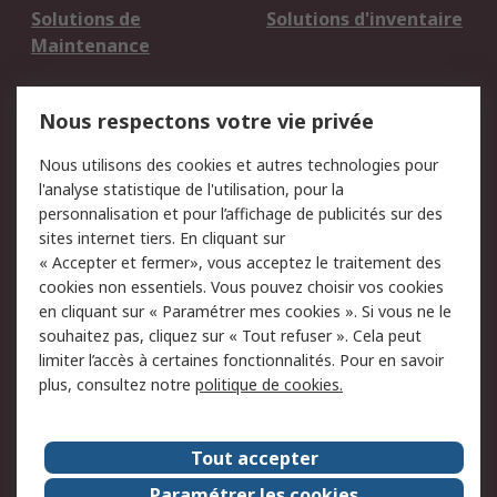
Solutions de
Solutions d'inventaire
Maintenance
Mentions Légales
Nous respectons votre vie privée
Conditions d'utilisation
Politique de cookies
Nous utilisons des cookies et autres technologies pour
du site
l'analyse statistique de l'utilisation, pour la
Politique de protection
Sécurité des E-mails
personnalisation et pour l’affichage de publicités sur des
des données - Mise à
sites internet tiers. En cliquant sur
jour
« Accepter et fermer», vous acceptez le traitement des
Conditions générales
Politique anti-
cookies non essentiels. Vous pouvez choisir vos cookies
de vente
corruption
en cliquant sur « Paramétrer mes cookies ». Si vous ne le
souhaitez pas, cliquez sur « Tout refuser ». Cela peut
Campagnes marketing
limiter l’accès à certaines fonctionnalités. Pour en savoir
plus, consultez notre
politique de cookies.
A propos de RS
A propos de RS France
Evénements
Tout accepter
Le groupe RS Group Plc
Presse
Paramétrer les cookies