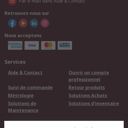
Par e-mail dans Aide & Contact
Retrouvez-nous sur
Nous acceptons
Services
Aide & Contact
Ouvrir un compte
professionnel
Suivi de commande
Retour produits
Métrologie
Solutions Achats
Solutions de
Solutions d'inventaire
Maintenance
Mentions Légales