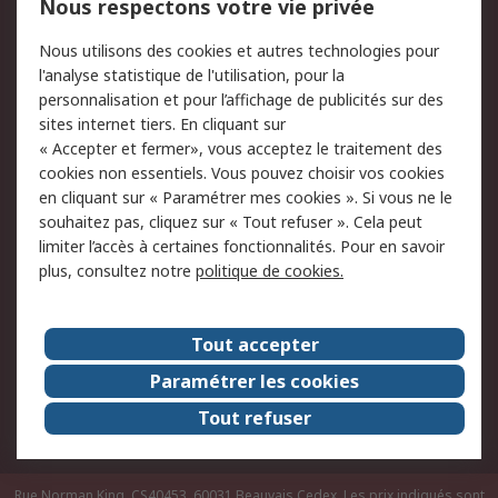
Nous respectons votre vie privée
Conditions d'utilisation
Politique de cookies
Nous utilisons des cookies et autres technologies pour
du site
l'analyse statistique de l'utilisation, pour la
Politique de protection
Sécurité des E-mails
personnalisation et pour l’affichage de publicités sur des
des données - Mise à
sites internet tiers. En cliquant sur
jour
« Accepter et fermer», vous acceptez le traitement des
Conditions générales
Politique anti-
cookies non essentiels. Vous pouvez choisir vos cookies
de vente
corruption
en cliquant sur « Paramétrer mes cookies ». Si vous ne le
souhaitez pas, cliquez sur « Tout refuser ». Cela peut
Campagnes marketing
limiter l’accès à certaines fonctionnalités. Pour en savoir
plus, consultez notre
politique de cookies.
A propos de RS
A propos de RS France
Evénements
Tout accepter
Le groupe RS Group Plc
Presse
Paramétrer les cookies
RS dans le monde
Démarche RSE
Tout refuser
Nous rejoindre
RS Particuliers
Rue Norman King, CS40453, 60031 Beauvais Cedex. Les prix indiqués sont