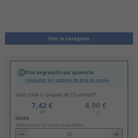
Voir la catégorie
Prix dégressifs sur quantité
Consulter les options de prix de gros
Sous-total (1 paquet de 10 unités)*
7,42 €
8,90 €
HT
TTC
Add
Unité
to
Sélectionner ou entrer la quantité
Basket