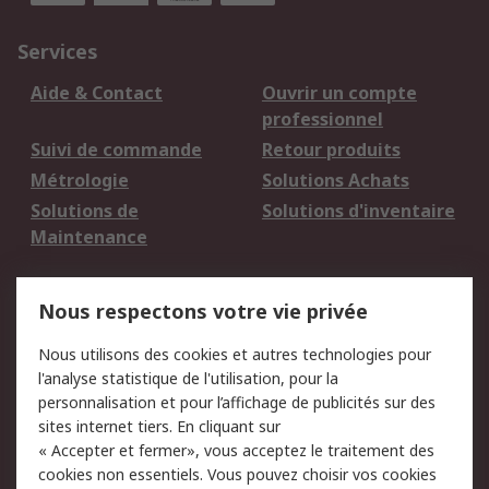
Services
Aide & Contact
Ouvrir un compte
professionnel
Suivi de commande
Retour produits
Métrologie
Solutions Achats
Solutions de
Solutions d'inventaire
Maintenance
Mentions Légales
Nous respectons votre vie privée
Conditions d'utilisation
Politique de cookies
Nous utilisons des cookies et autres technologies pour
du site
l'analyse statistique de l'utilisation, pour la
Politique de protection
Sécurité des E-mails
personnalisation et pour l’affichage de publicités sur des
des données - Mise à
sites internet tiers. En cliquant sur
jour
« Accepter et fermer», vous acceptez le traitement des
Conditions générales
Politique anti-
cookies non essentiels. Vous pouvez choisir vos cookies