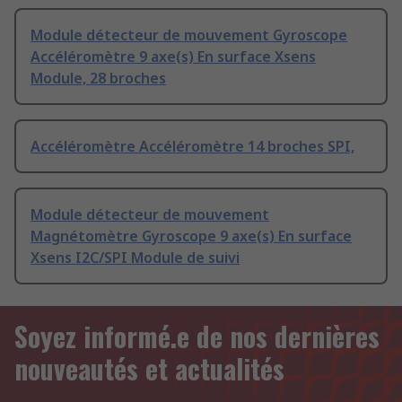
Module détecteur de mouvement Gyroscope
Accéléromètre 9 axe(s) En surface Xsens
Module, 28 broches
Accéléromètre Accéléromètre 14 broches SPI,
Module détecteur de mouvement
Magnétomètre Gyroscope 9 axe(s) En surface
Xsens I2C/SPI Module de suivi
Soyez informé.e de nos dernières
nouveautés et actualités