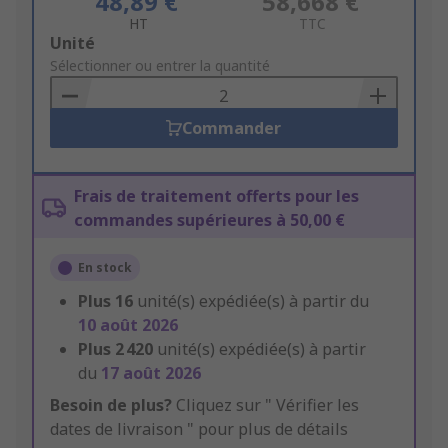
48,89 €
58,668 €
HT
TTC
Add
Unité
to
Sélectionner ou entrer la quantité
Basket
Commander
Frais de traitement offerts pour les
commandes supérieures à 50,00 €
En stock
Plus
16
unité(s) expédiée(s) à partir du
10 août 2026
Plus
2 420
unité(s) expédiée(s) à partir
du
17 août 2026
Besoin de plus?
Cliquez sur " Vérifier les
dates de livraison " pour plus de détails