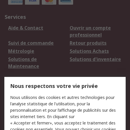
Services
Aide & Contact
Ouvrir un compte
professionnel
Suivi de commande
Retour produits
Métrologie
Solutions Achats
Solutions de
Solutions d'inventaire
Maintenance
Mentions Légales
Nous respectons votre vie privée
Conditions d'utilisation
Politique de cookies
Nous utilisons des cookies et autres technologies pour
du site
l'analyse statistique de l'utilisation, pour la
Politique de protection
Sécurité des E-mails
personnalisation et pour l’affichage de publicités sur des
des données - Mise à
sites internet tiers. En cliquant sur
jour
« Accepter et fermer», vous acceptez le traitement des
Conditions générales
Politique anti-
cookies non essentiels. Vous pouvez choisir vos cookies