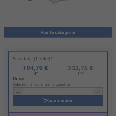
Voir la catégorie
Sous-total (1 unité)*
194,79 €
233,75 €
HT
TTC
Add
Unité
to
Sélectionner ou entrer la quantité
Basket
Commander