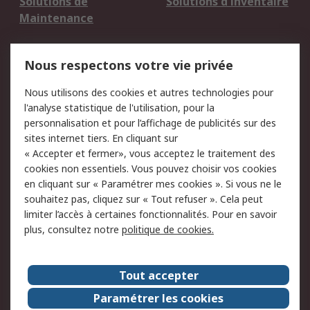
Solutions de
Solutions d'inventaire
Maintenance
Mentions Légales
Nous respectons votre vie privée
Conditions d'utilisation
Politique de cookies
Nous utilisons des cookies et autres technologies pour
du site
l'analyse statistique de l'utilisation, pour la
Politique de protection
Sécurité des E-mails
personnalisation et pour l’affichage de publicités sur des
des données - Mise à
sites internet tiers. En cliquant sur
jour
« Accepter et fermer», vous acceptez le traitement des
Conditions générales
Politique anti-
cookies non essentiels. Vous pouvez choisir vos cookies
de vente
corruption
en cliquant sur « Paramétrer mes cookies ». Si vous ne le
souhaitez pas, cliquez sur « Tout refuser ». Cela peut
Campagnes marketing
limiter l’accès à certaines fonctionnalités. Pour en savoir
plus, consultez notre
politique de cookies.
A propos de RS
A propos de RS France
Evénements
Tout accepter
Le groupe RS Group Plc
Presse
Paramétrer les cookies
RS dans le monde
Démarche RSE