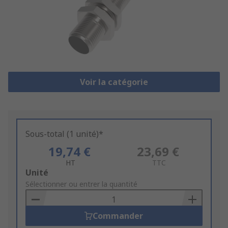
Voir la catégorie
Sous-total (1 unité)*
19,74 €
23,69 €
HT
TTC
Add
Unité
to
Sélectionner ou entrer la quantité
Basket
Commander