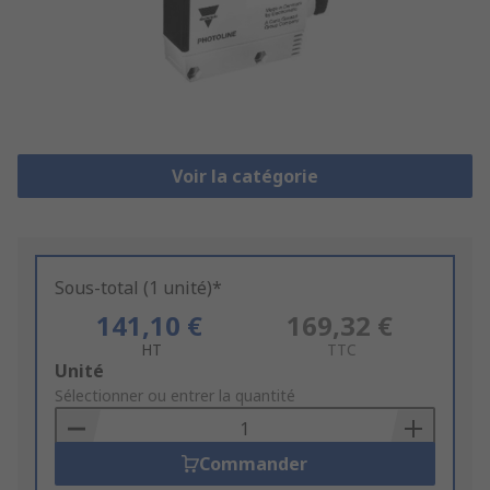
Voir la catégorie
Sous-total (1 unité)*
141,10 €
169,32 €
HT
TTC
Add
Unité
to
Sélectionner ou entrer la quantité
Basket
Commander