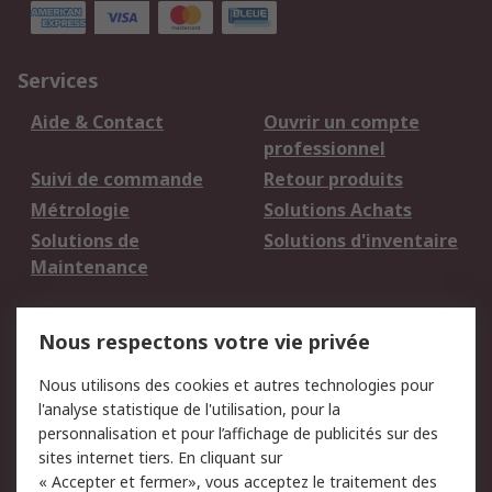
Services
Aide & Contact
Ouvrir un compte
professionnel
Suivi de commande
Retour produits
Métrologie
Solutions Achats
Solutions de
Solutions d'inventaire
Maintenance
Mentions Légales
Nous respectons votre vie privée
Conditions d'utilisation
Politique de cookies
Nous utilisons des cookies et autres technologies pour
du site
l'analyse statistique de l'utilisation, pour la
Politique de protection
Sécurité des E-mails
personnalisation et pour l’affichage de publicités sur des
des données - Mise à
sites internet tiers. En cliquant sur
jour
« Accepter et fermer», vous acceptez le traitement des