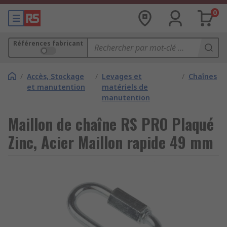
0
Références fabricant
/
Accès, Stockage
/
Levages et
/
Chaînes
et manutention
matériels de
manutention
Maillon de chaîne RS PRO Plaqué
Zinc, Acier Maillon rapide 49 mm