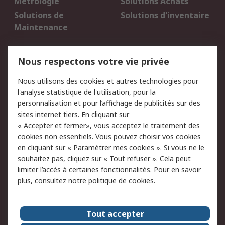
Métrologie
Solutions Achats
Solutions de
Solutions d'inventaire
Maintenance
Mentions Légales
Nous respectons votre vie privée
Conditions d'utilisation
Politique de cookies
Nous utilisons des cookies et autres technologies pour
du site
l'analyse statistique de l'utilisation, pour la
Politique de protection
Sécurité des E-mails
personnalisation et pour l’affichage de publicités sur des
des données - Mise à
sites internet tiers. En cliquant sur
jour
« Accepter et fermer», vous acceptez le traitement des
Conditions générales
Politique anti-
cookies non essentiels. Vous pouvez choisir vos cookies
de vente
corruption
en cliquant sur « Paramétrer mes cookies ». Si vous ne le
souhaitez pas, cliquez sur « Tout refuser ». Cela peut
Campagnes marketing
limiter l’accès à certaines fonctionnalités. Pour en savoir
plus, consultez notre
politique de cookies.
A propos de RS
A propos de RS France
Evénements
Tout accepter
Le groupe RS Group Plc
Presse