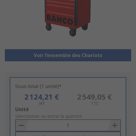
Voir l’ensemble des Chariots
Sous-total (1 unité)*
2 124,21 €
2 549,05 €
HT
TTC
Add
Unité
to
Sélectionner ou entrer la quantité
Basket