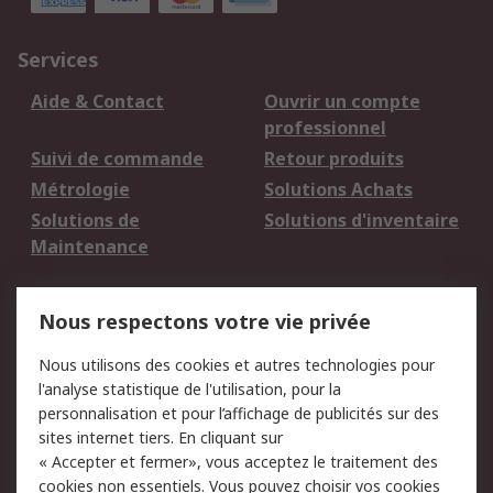
Services
Aide & Contact
Ouvrir un compte
professionnel
Suivi de commande
Retour produits
Métrologie
Solutions Achats
Solutions de
Solutions d'inventaire
Maintenance
Mentions Légales
Nous respectons votre vie privée
Conditions d'utilisation
Politique de cookies
Nous utilisons des cookies et autres technologies pour
du site
l'analyse statistique de l'utilisation, pour la
Politique de protection
Sécurité des E-mails
personnalisation et pour l’affichage de publicités sur des
des données - Mise à
sites internet tiers. En cliquant sur
jour
« Accepter et fermer», vous acceptez le traitement des
Conditions générales
Politique anti-
cookies non essentiels. Vous pouvez choisir vos cookies