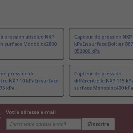
 à pression absolue NXP
Capteur de pression NXP
En surface Monobloc2800
kPaEn surface Boîtier 86
052000 kPa
 de pression de
Capteur de pression
re NXP 10 kPaEn surface
différentielle NXP 115 kP
75 kPa
surface Monobloc400 kP
s
Votre adresse e-mail
S'inscrire