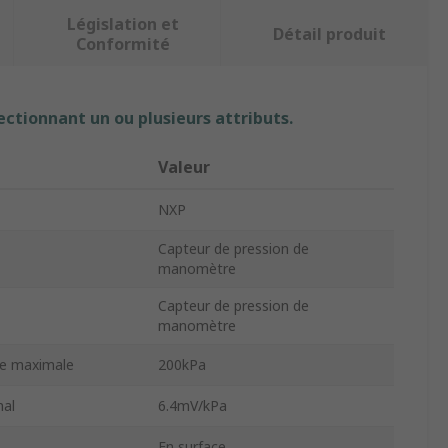
Législation et
Détail produit
Conformité
ectionnant un ou plusieurs attributs.
Valeur
NXP
Capteur de pression de
manomètre
Capteur de pression de
manomètre
ge maximale
200kPa
mal
6.4mV/kPa
En surface