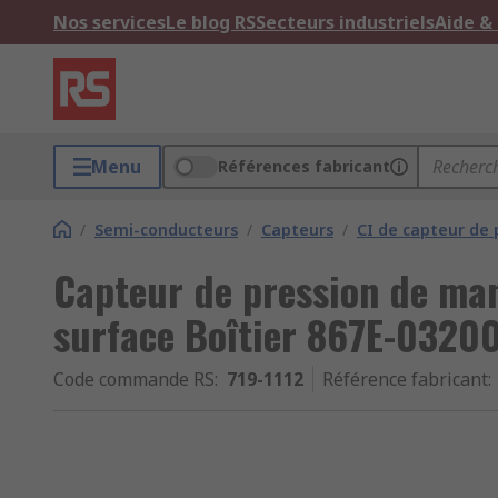
Nos services
Le blog RS
Secteurs industriels
Aide &
Menu
Références fabricant
/
Semi-conducteurs
/
Capteurs
/
CI de capteur de 
Capteur de pression de m
surface Boîtier 867E-0320
Code commande RS
:
719-1112
Référence fabricant
: