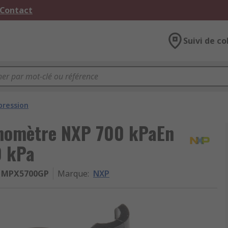
 Contact
Suivi de co
pression
anomètre NXP 700 kPaEn
0 kPa
MPX5700GP
Marque
:
NXP