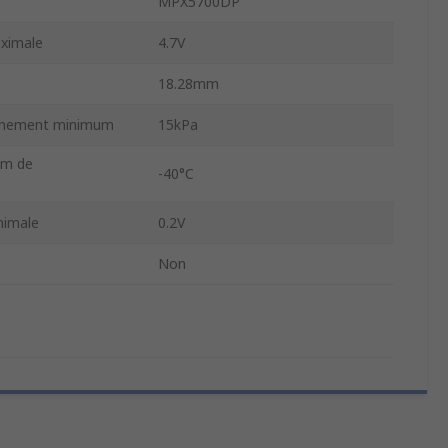
MPX5700DP
aximale
4.7V
18.28mm
onnement minimum
15kPa
um de
-40°C
nimale
0.2V
e
Non