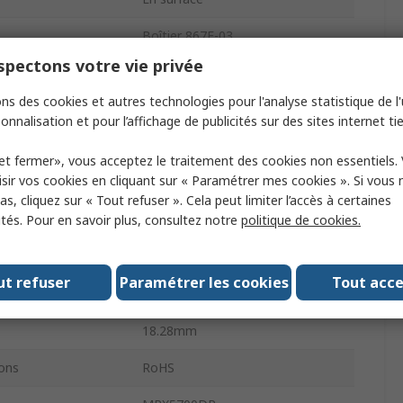
Boîtier 867E-03
pectons votre vie privée
6
ns des cookies et autres technologies pour l'analyse statistique de l'u
ion minimum
4.75V
onnalisation et pour l’affichage de publicités sur des sites internet tie
onnement maximum
700 kPa
et fermer», vous acceptez le traitement des cookies non essentiels.
sir vos cookies en cliquant sur « Paramétrer mes cookies ». Si vous n
±2.5 %
s, cliquez sur « Tout refuser ». Cela peut limiter l’accès à certaines
ités. Pour en savoir plus, consultez notre
politique de cookies.
Axial simple à barrettes
tion maximum
5.25V
ut refuser
Paramétrer les cookies
Tout acc
sation maximum
125°C
18.28mm
ons
RoHS