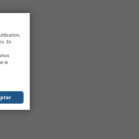
tilisation,
rs. En
 Vous
e le
epter