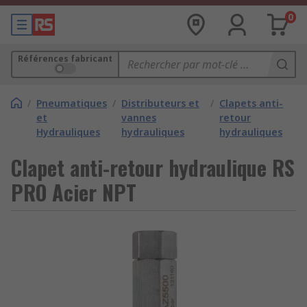
0
Références fabricant
/
Pneumatiques
/
Distributeurs et
/
Clapets anti-
et
vannes
retour
Hydrauliques
hydrauliques
hydrauliques
Clapet anti-retour hydraulique RS
PRO Acier NPT