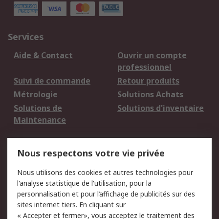
Services
Aide & Contact
Ouvrir un compte
professionnel
Suivi de commande
Retour produits
Métrologie
Solutions Achats
Solutions de
Solutions d'inventaire
Maintenance
Mentions Légales
Nous respectons votre vie privée
Conditions d'utilisation
Politique de cookies
Nous utilisons des cookies et autres technologies pour
du site
l'analyse statistique de l'utilisation, pour la
Politique de protection
Sécurité des E-mails
personnalisation et pour l’affichage de publicités sur des
des données - Mise à
sites internet tiers. En cliquant sur
jour
« Accepter et fermer», vous acceptez le traitement des