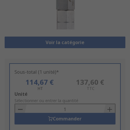
Voir la catégorie
Sous-total (1 unité)*
114,67 €
137,60 €
HT
TTC
Add
Unité
to
Sélectionner ou entrer la quantité
Basket
Commander