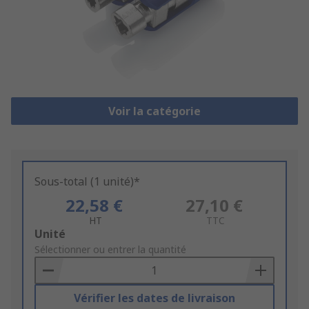
Voir la catégorie
Sous-total (1 unité)*
22,58 €
27,10 €
HT
TTC
Add
Unité
to
Sélectionner ou entrer la quantité
Basket
Vérifier les dates de livraison