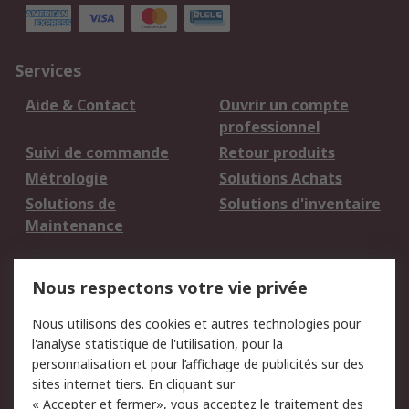
Services
Aide & Contact
Ouvrir un compte
professionnel
Suivi de commande
Retour produits
Métrologie
Solutions Achats
Solutions de
Solutions d'inventaire
Maintenance
Mentions Légales
Nous respectons votre vie privée
Conditions d'utilisation
Politique de cookies
Nous utilisons des cookies et autres technologies pour
du site
l'analyse statistique de l'utilisation, pour la
Politique de protection
Sécurité des E-mails
personnalisation et pour l’affichage de publicités sur des
des données - Mise à
sites internet tiers. En cliquant sur
jour
« Accepter et fermer», vous acceptez le traitement des