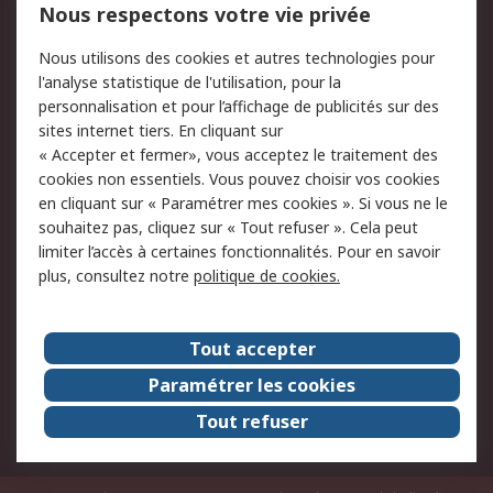
Nous respectons votre vie privée
Conditions d'utilisation
Politique de cookies
Nous utilisons des cookies et autres technologies pour
du site
l'analyse statistique de l'utilisation, pour la
Politique de protection
Sécurité des E-mails
personnalisation et pour l’affichage de publicités sur des
des données - Mise à
sites internet tiers. En cliquant sur
jour
« Accepter et fermer», vous acceptez le traitement des
Conditions générales
Politique anti-
cookies non essentiels. Vous pouvez choisir vos cookies
de vente
corruption
en cliquant sur « Paramétrer mes cookies ». Si vous ne le
souhaitez pas, cliquez sur « Tout refuser ». Cela peut
Campagnes marketing
limiter l’accès à certaines fonctionnalités. Pour en savoir
plus, consultez notre
politique de cookies.
A propos de RS
A propos de RS France
Evénements
Tout accepter
Le groupe RS Group Plc
Presse
Paramétrer les cookies
RS dans le monde
Démarche RSE
Tout refuser
Nous rejoindre
RS Particuliers