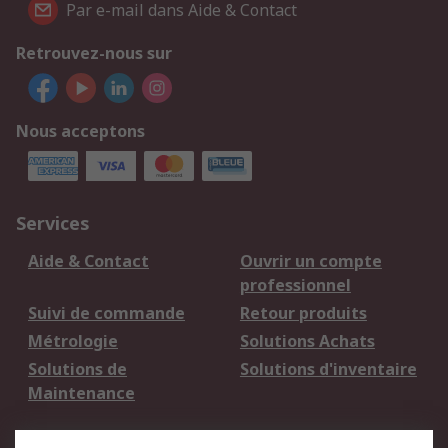
Par e-mail dans Aide & Contact
Retrouvez-nous sur
Nous acceptons
Services
Aide & Contact
Ouvrir un compte
professionnel
Suivi de commande
Retour produits
Métrologie
Solutions Achats
Solutions de
Solutions d'inventaire
Maintenance
Mentions Légales