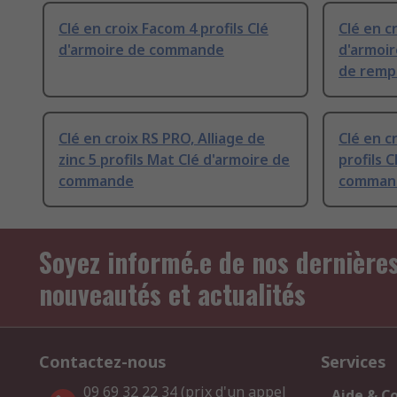
Clé en croix Facom 4 profils Clé
Clé en c
d'armoire de commande
d'armoi
de remp
Clé en croix RS PRO, Alliage de
Clé en c
zinc 5 profils Mat Clé d'armoire de
profils 
commande
comman
Soyez informé.e de nos dernière
nouveautés et actualités
Contactez-nous
Services
09 69 32 22 34 (prix d'un appel
Aide & C