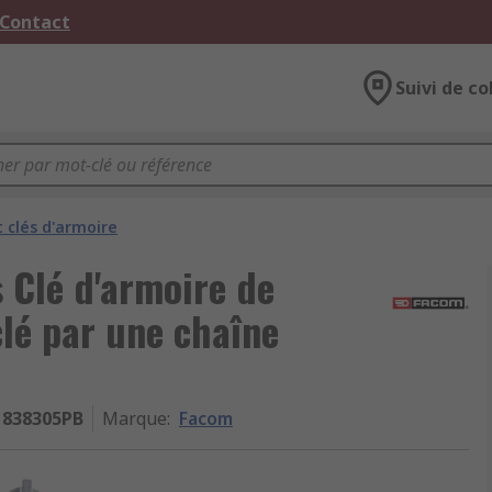
 Contact
Suivi de co
t clés d'armoire
s Clé d'armoire de
lé par une chaîne
838305PB
Marque
:
Facom