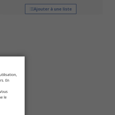
Ajouter à une liste
tilisation,
rs. En
 Vous
e le