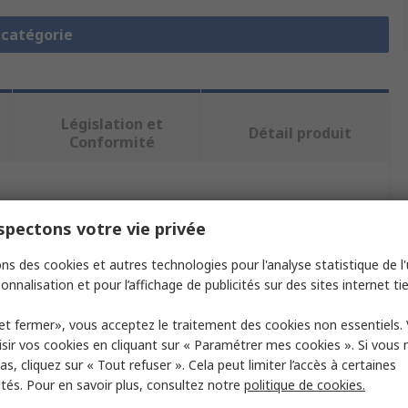
a catégorie
Législation et
Détail produit
Conformité
ectionnant un ou plusieurs attributs.
pectons votre vie privée
Valeur
ns des cookies et autres technologies pour l'analyse statistique de l'u
onnalisation et pour l’affichage de publicités sur des sites internet tie
Facom
et fermer», vous acceptez le traitement des cookies non essentiels.
Clé en croix
sir vos cookies en cliquant sur « Paramétrer mes cookies ». Si vous n
s, cliquez sur « Tout refuser ». Cela peut limiter l’accès à certaines
e
9
ités. Pour en savoir plus, consultez notre
politique de cookies.