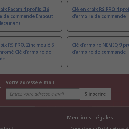
roix Facom 4 profils Clé
Clé en croix RS PRO 4 prof
re de commande Embout
d'armoire de commande
lacement
roix RS PRO, Zinc moulé 5
Clé d'armoire NEMIQ 9 pro
Chromé Clé d'armoire de
d'armoire de commande
de
s
Votre adresse e-mail
S'inscrire
Mentions Légales
ontact
Conditions d'utilisation d