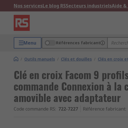
Nos services
Le blog RS
Secteurs industriels
Aide &
Menu
Références fabricant
/
Outils manuels
/
Clés et douilles
/
Clés en croix e
Clé en croix Facom 9 profil
commande Connexion à la c
amovible avec adaptateur
Code commande RS
:
722-7227
Référence fabricant
: