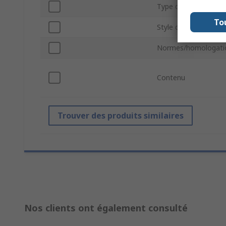
Type de clé
To
Style de pointe
Normes/homologati
Contenu
Trouver des produits similaires
Nos clients ont également consulté