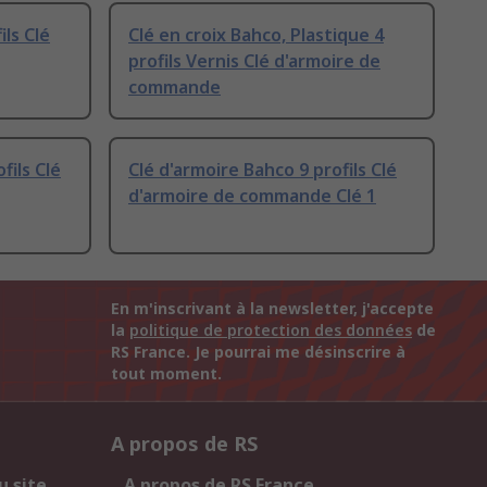
ils Clé
Clé en croix Bahco, Plastique 4
profils Vernis Clé d'armoire de
commande
fils Clé
Clé d'armoire Bahco 9 profils Clé
d'armoire de commande Clé 1
En m'inscrivant à la newsletter, j'accepte
la
politique de protection des données
de
RS France. Je pourrai me désinscrire à
tout moment.
A propos de RS
u site
A propos de RS France