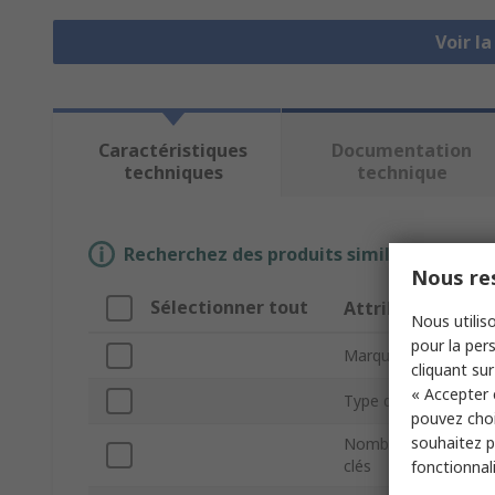
Voir l
Caractéristiques
Documentation
techniques
technique
Recherchez des produits similaires en sél
Nous res
Sélectionner tout
Attribut
Nous utiliso
pour la pers
Marque
cliquant sur
« Accepter 
Type de produit
pouvez choi
souhaitez pa
Nombre de profils d
clés
fonctionnal