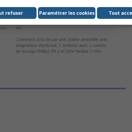
Clé d'armoire de commande
ut refuser
Paramétrer les cookies
Tout acc
Fendu
ons
No
Connexion à la clé par une chaîne amovible avec
adaptateur d'embout, 1 embout avec 2 cavités
de vissage Phillips Ph 2 et tête fendue 7 mm