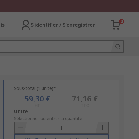
0
lis
S’identifier / S'enregistrer
Sous-total (1 unité)*
59,30 €
71,16 €
HT
TTC
Add
Unité
to
Sélectionner ou entrer la quantité
Basket