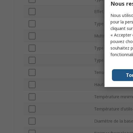
Nous res
Effet lumineux
Nous utiliso
pour la pers
Type de montage
cliquant sur
« Accepter 
Multifunction
pouvez choi
souhaitez pa
Type de terminaiso
fonctionnal
Type de courant
Tension d'alimenta
To
Hauteur
Température minim
Température d'util
Diamètre de la bas