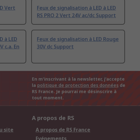
ED Vert
Feux de signalisation à LED à LED
RS PRO 2 Vert 24V ac/dc Support
ED à LED
Feux de signalisation à LED Rouge
 c.a. En
30V dc Support
En m'inscrivant à la newsletter, j'accepte
la
politique de protection des données
de
RS France. Je pourrai me désinscrire à
tout moment.
A propos de RS
u site
A propos de RS France
Evénements