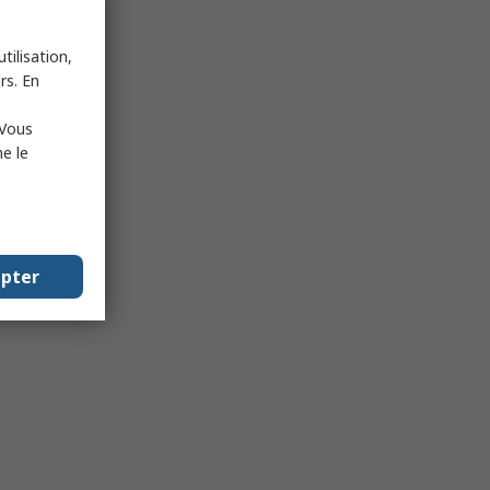
tilisation,
rs. En
 Vous
e le
epter