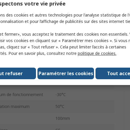
pectons votre vie privée
Fixe
ns des cookies et autres technologies pour l'analyse statistique de l'u
onnalisation et pour l’affichage de publicités sur des sites internet tie
Embase
et fermer», vous acceptez le traitement des cookies non essentiels.
Oui
sir vos cookies en cliquant sur « Paramétrer mes cookies ». Si vous n
s, cliquez sur « Tout refuser ». Cela peut limiter l’accès à certaines
n
Câble
ités. Pour en savoir plus, consultez notre
politique de cookies.
c.a./c.c.
tion maximum
30V
ut refuser
Paramétrer les cookies
Tout acc
228mm
um de fonctionnement
-30°C
isation maximum
50°C
e
100mm