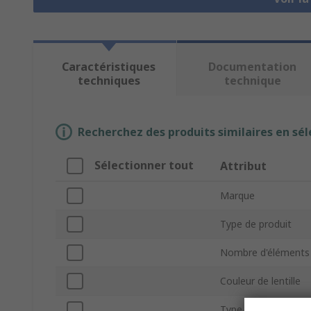
Caractéristiques
Documentation
techniques
technique
Recherchez des produits similaires en sél
Sélectionner tout
Attribut
Marque
Type de produit
Nombre d'éléments
Couleur de lentille
Type d'ampoule