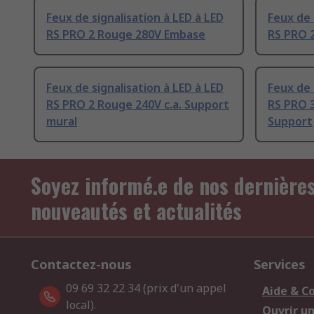
Feux de signalisation à LED à LED
Feux de 
RS PRO 2 Rouge 280V Embase
RS PRO 2
Feux de signalisation à LED à LED
Feux de 
RS PRO 2 Rouge 240V c.a. Support
RS PRO 3
mural
Support
Soyez informé.e de nos dernière
nouveautés et actualités
Contactez-nous
Services
09 69 32 22 34 (prix d'un appel
Aide & C
local).
Ouvrir u