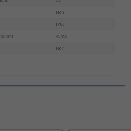
ions
CE
Non
IP66
ourant
45mA
Noir