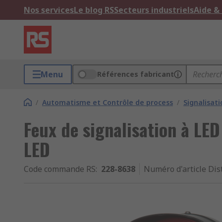
Nos services
Le blog RS
Secteurs industriels
Aide &
Menu
Références fabricant
/
Automatisme et Contrôle de process
/
Signalisat
Feux de signalisation à LE
LED
Code commande RS
:
228-8638
Numéro d'article Dis