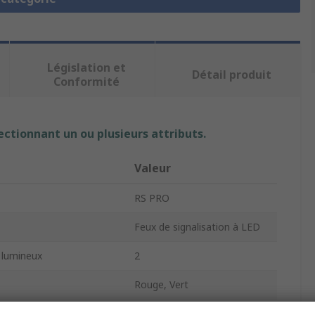
Législation et
Détail produit
Conformité
ectionnant un ou plusieurs attributs.
Valeur
RS PRO
Feux de signalisation à LED
 lumineux
2
Rouge, Vert
LED