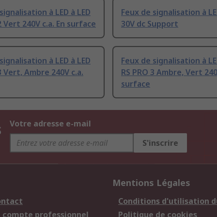
signalisation à LED à LED
Feux de signalisation à L
 Vert 240V c.a. En surface
30V dc Support
signalisation à LED à LED
Feux de signalisation à L
 Vert, Ambre 240V c.a.
RS PRO 3 Ambre, Vert 240V
surface
s
Votre adresse e-mail
S'inscrire
Mentions Légales
ontact
Conditions d'utilisation d
n compte professionnel
Politique de cookies