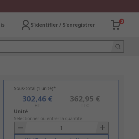
0
lis
S’identifier / S'enregistrer
Sous-total (1 unité)*
302,46 €
362,95 €
HT
TTC
Add
Unité
to
Sélectionner ou entrer la quantité
Basket