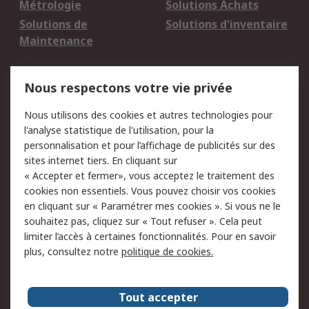
Métrologie
Solutions Achats
Solutions de
Solutions d'inventaire
Maintenance
Mentions Légales
Nous respectons votre vie privée
Conditions d'utilisation
Politique de cookies
Nous utilisons des cookies et autres technologies pour
du site
l'analyse statistique de l'utilisation, pour la
Politique de protection
Sécurité des E-mails
personnalisation et pour l’affichage de publicités sur des
des données - Mise à
sites internet tiers. En cliquant sur
jour
« Accepter et fermer», vous acceptez le traitement des
Conditions générales
Politique anti-
cookies non essentiels. Vous pouvez choisir vos cookies
de vente
corruption
en cliquant sur « Paramétrer mes cookies ». Si vous ne le
souhaitez pas, cliquez sur « Tout refuser ». Cela peut
Campagnes marketing
limiter l’accès à certaines fonctionnalités. Pour en savoir
plus, consultez notre
politique de cookies.
A propos de RS
A propos de RS France
Evénements
Tout accepter
Le groupe RS Group Plc
Presse