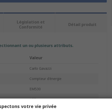
Législation et
Détail produit
Conformité
ectionnant un ou plusieurs attributs.
Valeur
Carlo Gavazzi
Compteur d'énergie
EM530
LCD
pectons votre vie privée
62.41mm