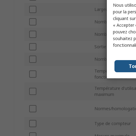
Nous utiliso
Largeur de découpe
pour la pers
cliquant sur
Nombre de phases
« Accepter 
pouvez choi
Nombre de sorties
souhaitez pa
fonctionnal
Sortie d'impulsion
Nombre d'entrées
To
Température minim
fonctionnement
Température d'utilis
maximum
Normes/homologati
Type de compteur
Mesure maximale