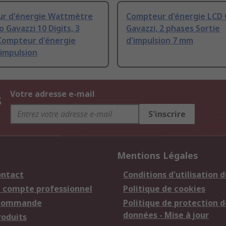
r d'énergie Wattmètre
Compteur d'énergie LCD 
o Gavazzi 10 Digits, 3
Gavazzi, 2 phases Sortie
Compteur d'énergie
d'impulsion 7 mm
'impulsion
s
Votre adresse e-mail
S'inscrire
Mentions Légales
ontact
Conditions d'utilisation d
n compte professionnel
Politique de cookies
 commande
Politique de protection d
données - Mise à jour
roduits