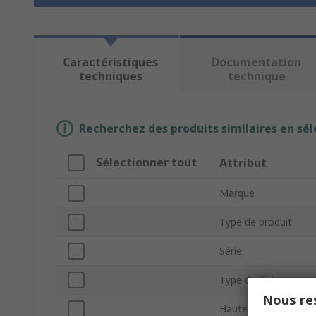
Caractéristiques
Documentation
techniques
technique
Recherchez des produits similaires en sél
Sélectionner tout
Attribut
Marque
Type de produit
Série
Type d'affichage
Nous res
Hauteur de découpe