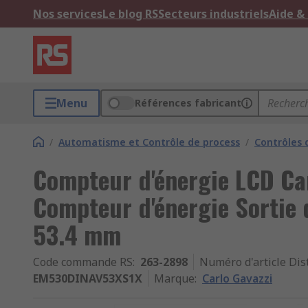
Nos services
Le blog RS
Secteurs industriels
Aide &
Menu
Références fabricant
/
Automatisme et Contrôle de process
/
Contrôles 
Compteur d'énergie LCD Car
Compteur d'énergie Sortie
53.4 mm
Code commande RS
:
263-2898
Numéro d'article Dis
EM530DINAV53XS1X
Marque
:
Carlo Gavazzi