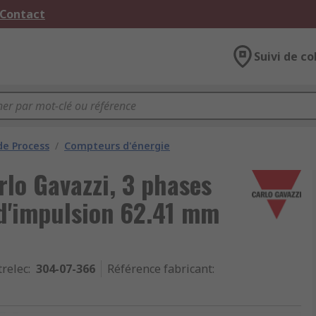
 Contact
Suivi de co
de Process
/
Compteurs d'énergie
lo Gavazzi, 3 phases
 d'impulsion 62.41 mm
trelec
:
304-07-366
Référence fabricant
: