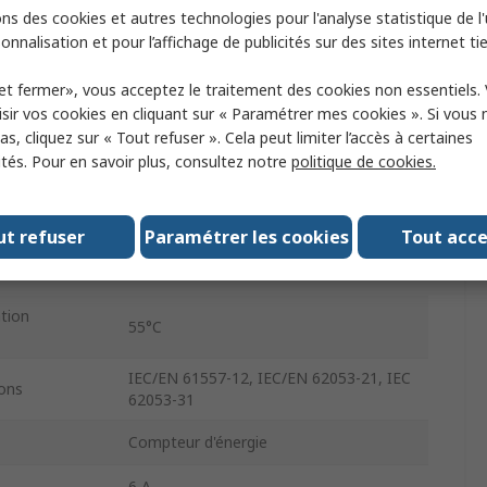
ns des cookies et autres technologies pour l'analyse statistique de l'u
53.4mm
onnalisation et pour l’affichage de publicités sur des sites internet tie
3
et fermer», vous acceptez le traitement des cookies non essentiels.
sir vos cookies en cliquant sur « Paramétrer mes cookies ». Si vous n
1
s, cliquez sur « Tout refuser ». Cela peut limiter l’accès à certaines
ités. Pour en savoir plus, consultez notre
politique de cookies.
Oui
1
ut refuser
Paramétrer les cookies
Tout acc
um de
-25°C
ation
55°C
IEC/EN 61557-12, IEC/EN 62053-21, IEC
ons
62053-31
Compteur d'énergie
6 A