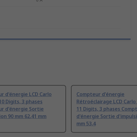
r d'énergie LCD Carlo
Compteur d'énergie
10 Digits, 3 phases
Rétroéclairage LCD Carlo
r d'énergie Sortie
11 Digits, 3 phases Comp
sion 90 mm 62.41 mm
d'énergie Sortie d'impuls
mm 53.4