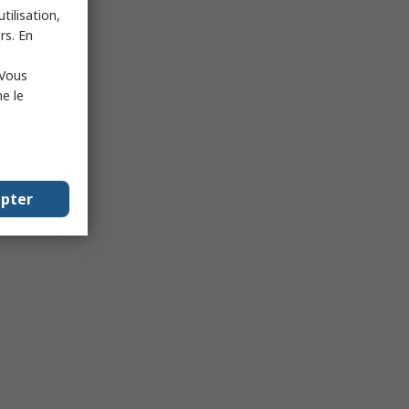
tilisation,
rs. En
 Vous
e le
epter