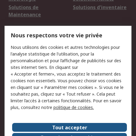
Solutions de
Solutions d'inventaire
Maintenance
Mentions Légales
Nous respectons votre vie privée
Conditions d'utilisation
Politique de cookies
Nous utilisons des cookies et autres technologies pour
du site
l'analyse statistique de l'utilisation, pour la
Politique de protection
Sécurité des E-mails
personnalisation et pour l’affichage de publicités sur des
des données - Mise à
sites internet tiers. En cliquant sur
jour
« Accepter et fermer», vous acceptez le traitement des
Conditions générales
Politique anti-
cookies non essentiels. Vous pouvez choisir vos cookies
de vente
corruption
en cliquant sur « Paramétrer mes cookies ». Si vous ne le
souhaitez pas, cliquez sur « Tout refuser ». Cela peut
Campagnes marketing
limiter l’accès à certaines fonctionnalités. Pour en savoir
plus, consultez notre
politique de cookies.
A propos de RS
A propos de RS France
Evénements
Tout accepter
Le groupe RS Group Plc
Presse