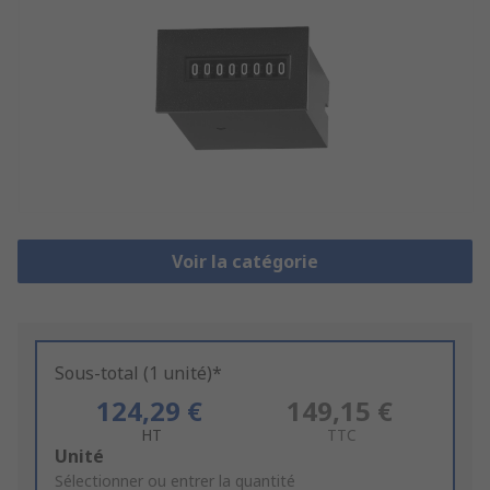
Voir la catégorie
Sous-total (1 unité)*
124,29 €
149,15 €
HT
TTC
Add
Unité
to
Sélectionner ou entrer la quantité