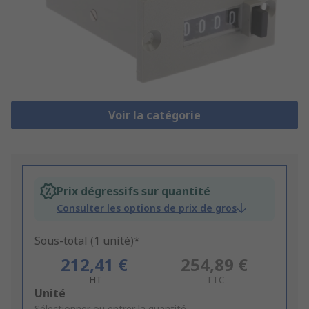
Voir la catégorie
Prix dégressifs sur quantité
Consulter les options de prix de gros
Sous-total (1 unité)*
212,41 €
254,89 €
HT
TTC
Add
Unité
Sélectionner ou entrer la quantité