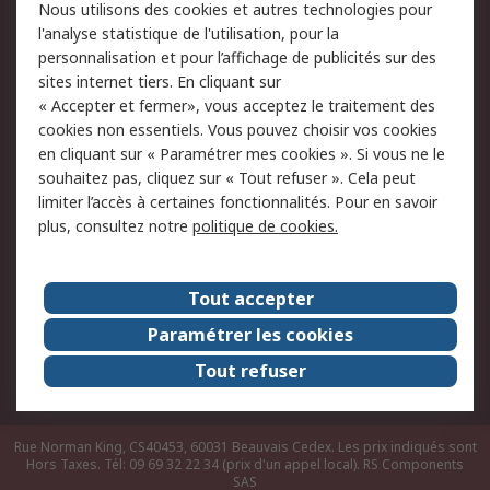
Nous utilisons des cookies et autres technologies pour
du site
l'analyse statistique de l'utilisation, pour la
Politique de protection
Sécurité des E-mails
personnalisation et pour l’affichage de publicités sur des
des données - Mise à
sites internet tiers. En cliquant sur
jour
« Accepter et fermer», vous acceptez le traitement des
Conditions générales
Politique anti-
cookies non essentiels. Vous pouvez choisir vos cookies
de vente
corruption
en cliquant sur « Paramétrer mes cookies ». Si vous ne le
souhaitez pas, cliquez sur « Tout refuser ». Cela peut
Campagnes marketing
limiter l’accès à certaines fonctionnalités. Pour en savoir
plus, consultez notre
politique de cookies.
A propos de RS
A propos de RS France
Evénements
Tout accepter
Le groupe RS Group Plc
Presse
Paramétrer les cookies
RS dans le monde
Démarche RSE
Tout refuser
Nous rejoindre
RS Particuliers
Rue Norman King, CS40453, 60031 Beauvais Cedex. Les prix indiqués sont
Hors Taxes. Tél: 09 69 32 22 34 (prix d'un appel local).
RS Components
SAS