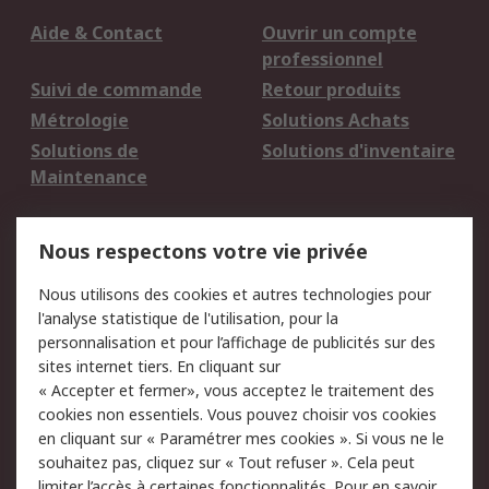
Aide & Contact
Ouvrir un compte
professionnel
Suivi de commande
Retour produits
Métrologie
Solutions Achats
Solutions de
Solutions d'inventaire
Maintenance
Mentions Légales
Nous respectons votre vie privée
Conditions d'utilisation
Politique de cookies
Nous utilisons des cookies et autres technologies pour
du site
l'analyse statistique de l'utilisation, pour la
Politique de protection
Sécurité des E-mails
personnalisation et pour l’affichage de publicités sur des
des données - Mise à
sites internet tiers. En cliquant sur
jour
« Accepter et fermer», vous acceptez le traitement des
Conditions générales
Politique anti-
cookies non essentiels. Vous pouvez choisir vos cookies
de vente
corruption
en cliquant sur « Paramétrer mes cookies ». Si vous ne le
souhaitez pas, cliquez sur « Tout refuser ». Cela peut
Campagnes marketing
limiter l’accès à certaines fonctionnalités. Pour en savoir