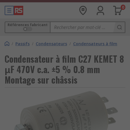
0
Références fabricant
/
Passifs
/
Condensateurs
/
Condensateurs à film
Condensateur à film C27 KEMET 8
μF 470V c.a. ±5 % 0.8 mm
Montage sur châssis