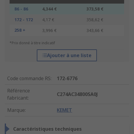
86 - 86
4,344 €
373,58 €
172 - 172
4,17 €
358,62 €
258 +
3,996 €
343,66 €
*Prix donné à titre indicatif
Ajouter à une liste
Code commande RS
:
172-6776
Référence
C274AC34800SA0J
fabricant
:
Marque
:
KEMET
Caractéristiques techniques