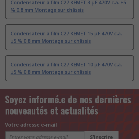
Condensateur à film C27 KEMET 3 μF 470V c.a. ±5
% 0.8 mm Montage sur châssis
Condensateur à film C27 KEMET 15 μF 470V c.a.
±5 % 0.8 mm Montage sur châssis
Condensateur à film C27 KEMET 10 μF 470V c.a.
±5 % 0.8 mm Montage sur châssis
Soyez informé.e de nos dernières
nouveautés et actualités
Votre adresse e-mail
S'inscrire