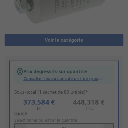
Voir la catégorie
Prix dégressifs sur quantité
Consulter les options de prix de gros
Sous-total (1 sachet de 86 unités)*
373,584 €
448,318 €
HT
TTC
Add
Unité
to
Sélectionner ou entrer la quantité
Basket