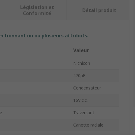
Législation et
Détail produit
Conformité
ectionnant un ou plusieurs attributs.
Valeur
Nichicon
470μF
Condensateur
16V c.c.
e
Traversant
Canette radiale