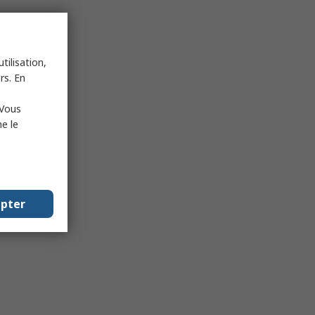
tilisation,
rs. En
 Vous
e le
epter