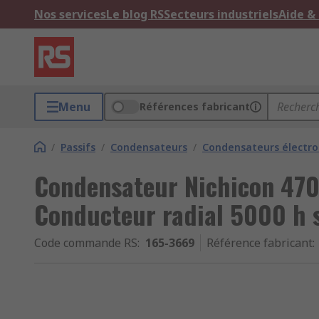
Nos services
Le blog RS
Secteurs industriels
Aide &
Menu
Références fabricant
/
Passifs
/
Condensateurs
/
Condensateurs électro
Condensateur Nichicon 470 
Conducteur radial 5000 h 
Code commande RS
:
165-3669
Référence fabricant
: