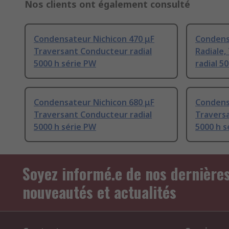
Nos clients ont également consulté
Condensateur Nichicon 470 μF
Condens
Traversant Conducteur radial
Radiale
5000 h série PW
radial 5
Condensateur Nichicon 680 μF
Condens
Traversant Conducteur radial
Traversa
5000 h série PW
5000 h s
Soyez informé.e de nos dernière
nouveautés et actualités