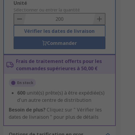
Add
Unité
to
Sélectionner ou entrer la quantité
Basket
Vérifier les dates de livraison
Commander
Frais de traitement offerts pour les
commandes supérieures à 50,00 €
En stock
600
unité(s) prête(s) à être expédiée(s)
d'un autre centre de distribution
Besoin de plus?
Cliquez sur " Vérifier les
dates de livraison " pour plus de détails
Options de tarification en gros