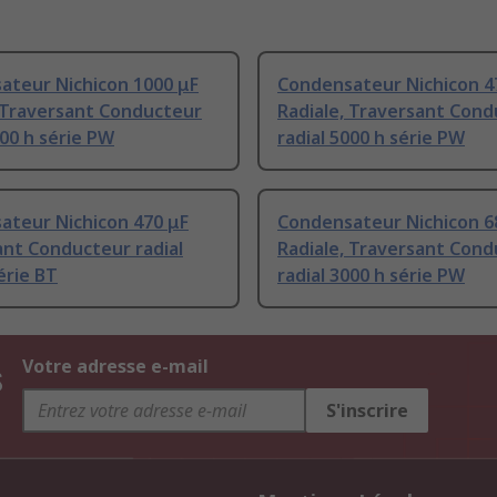
ateur Nichicon 1000 μF
Condensateur Nichicon 4
, Traversant Conducteur
Radiale, Traversant Con
000 h série PW
radial 5000 h série PW
ateur Nichicon 470 μF
Condensateur Nichicon 6
nt Conducteur radial
Radiale, Traversant Con
érie BT
radial 3000 h série PW
s
Votre adresse e-mail
S'inscrire