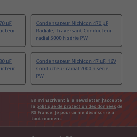
70 μF
Condensateur Nichicon 470 μF
ducteur
Radiale, Traversant Conducteur
radial 5000 h série PW
80 μF
Condensateur Nichicon 47 μF, 16V
ducteur
Conducteur radial 2000 h série
PW
En m'inscrivant à la newsletter, j'accepte
la
politique de protection des données
de
RS France. Je pourrai me désinscrire à
tout moment.