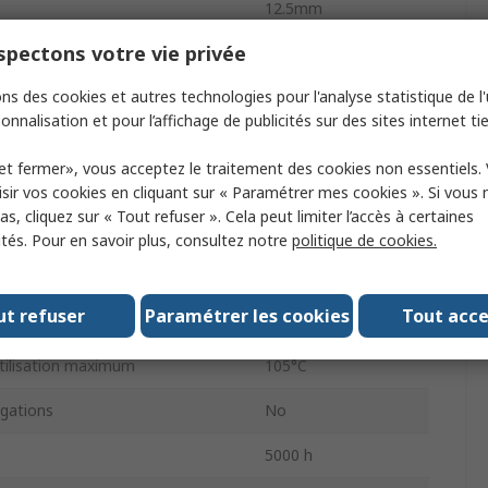
12.5mm
pectons votre vie privée
Polaire
ns des cookies et autres technologies pour l'analyse statistique de l'u
12.5mm
onnalisation et pour l’affichage de publicités sur des sites internet tie
nimum de fonctionnement
-55°C
et fermer», vous acceptez le traitement des cookies non essentiels.
10mm
sir vos cookies en cliquant sur « Paramétrer mes cookies ». Si vous n
s, cliquez sur « Tout refuser ». Cela peut limiter l’accès à certaines
hes
2
ités. Pour en savoir plus, consultez notre
politique de cookies.
dement
Conducteur radial
ut refuser
Paramétrer les cookies
Tout acc
ation du condensateur
760mA
tilisation maximum
105°C
gations
No
5000 h