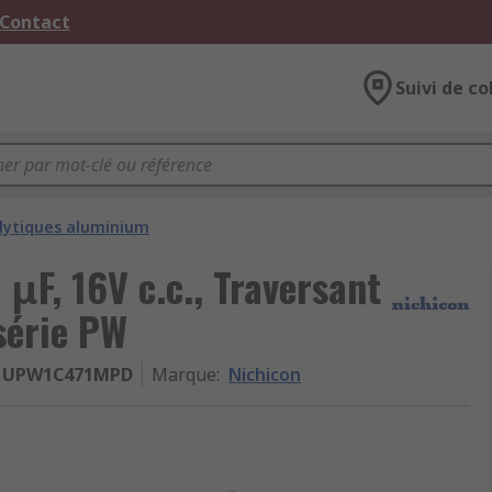
 Contact
Suivi de co
lytiques aluminium
μF, 16V c.c., Traversant
série PW
UPW1C471MPD
Marque
:
Nichicon