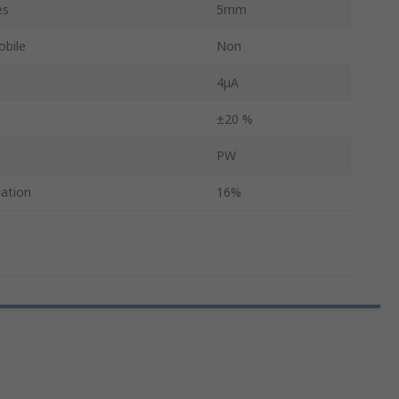
es
5mm
bile
Non
4μA
±20 %
PW
pation
16%