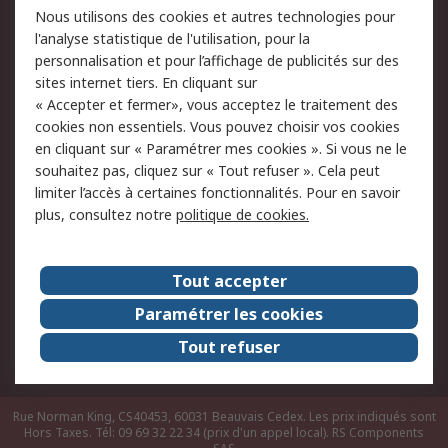
Nous utilisons des cookies et autres technologies pour
du site
l'analyse statistique de l'utilisation, pour la
Politique de protection
Sécurité des E-mails
personnalisation et pour l’affichage de publicités sur des
des données - Mise à
sites internet tiers. En cliquant sur
jour
« Accepter et fermer», vous acceptez le traitement des
Conditions générales
Politique anti-
cookies non essentiels. Vous pouvez choisir vos cookies
de vente
corruption
en cliquant sur « Paramétrer mes cookies ». Si vous ne le
souhaitez pas, cliquez sur « Tout refuser ». Cela peut
Campagnes marketing
limiter l’accès à certaines fonctionnalités. Pour en savoir
plus, consultez notre
politique de cookies.
A propos de RS
A propos de RS France
Evénements
Tout accepter
Le groupe RS Group Plc
Presse
Paramétrer les cookies
RS dans le monde
Démarche RSE
Tout refuser
Nous rejoindre
RS Particuliers
Rue Norman King, CS40453, 60031 Beauvais Cedex. Les prix indiqués sont
Hors Taxes. Tél: 09 69 32 22 34 (prix d'un appel local).
RS Components