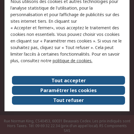
Nous utilisons des cookies et autres technologies pour
du site
l'analyse statistique de l'utilisation, pour la
Politique de protection
Sécurité des E-mails
personnalisation et pour l’affichage de publicités sur des
des données - Mise à
sites internet tiers. En cliquant sur
jour
« Accepter et fermer», vous acceptez le traitement des
Conditions générales
Politique anti-
cookies non essentiels. Vous pouvez choisir vos cookies
de vente
corruption
en cliquant sur « Paramétrer mes cookies ». Si vous ne le
souhaitez pas, cliquez sur « Tout refuser ». Cela peut
Campagnes marketing
limiter l’accès à certaines fonctionnalités. Pour en savoir
plus, consultez notre
politique de cookies.
A propos de RS
A propos de RS France
Evénements
Tout accepter
Le groupe RS Group Plc
Presse
Paramétrer les cookies
RS dans le monde
Démarche RSE
Tout refuser
Nous rejoindre
RS Particuliers
Rue Norman King, CS40453, 60031 Beauvais Cedex. Les prix indiqués sont
Hors Taxes. Tél: 09 69 32 22 34 (prix d'un appel local).
RS Components
SAS