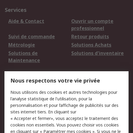
Services
Aide & Contact
Ouvrir un compte
professionnel
Suivi de commande
Retour produits
Métrologie
Solutions Achats
Solutions de
Solutions d'inventaire
Maintenance
Mentions Légales
Nous respectons votre vie privée
Conditions d'utilisation
Politique de cookies
Nous utilisons des cookies et autres technologies pour
du site
l'analyse statistique de l'utilisation, pour la
Politique de protection
Sécurité des E-mails
personnalisation et pour l’affichage de publicités sur des
des données - Mise à
sites internet tiers. En cliquant sur
jour
« Accepter et fermer», vous acceptez le traitement des
Conditions générales
Politique anti-
cookies non essentiels. Vous pouvez choisir vos cookies
de vente
corruption
en cliquant sur « Paramétrer mes cookies ». Si vous ne le