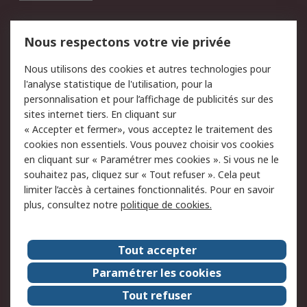
Mentions Légales
Nous respectons votre vie privée
Conditions d'utilisation
Politique de cookies
Nous utilisons des cookies et autres technologies pour
du site
l'analyse statistique de l'utilisation, pour la
Politique de protection
Sécurité des E-mails
personnalisation et pour l’affichage de publicités sur des
des données - Mise à
sites internet tiers. En cliquant sur
jour
« Accepter et fermer», vous acceptez le traitement des
Conditions générales
Politique anti-
cookies non essentiels. Vous pouvez choisir vos cookies
de vente
corruption
en cliquant sur « Paramétrer mes cookies ». Si vous ne le
souhaitez pas, cliquez sur « Tout refuser ». Cela peut
Campagnes marketing
limiter l’accès à certaines fonctionnalités. Pour en savoir
plus, consultez notre
politique de cookies.
A propos de RS
A propos de RS France
Evénements
Tout accepter
Le groupe RS Group Plc
Presse
Paramétrer les cookies
RS dans le monde
Démarche RSE
Tout refuser
Nous rejoindre
RS Particuliers