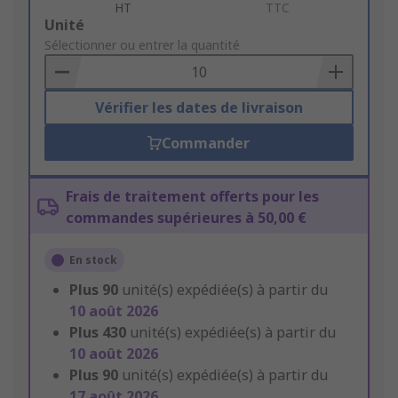
HT
TTC
Add
Unité
to
Sélectionner ou entrer la quantité
Basket
Vérifier les dates de livraison
Commander
Frais de traitement offerts pour les
commandes supérieures à 50,00 €
En stock
Plus
90
unité(s) expédiée(s) à partir du
10 août 2026
Plus
430
unité(s) expédiée(s) à partir du
10 août 2026
Plus
90
unité(s) expédiée(s) à partir du
17 août 2026