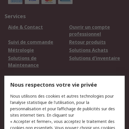
Services
Aide & Contact
Ouvrir un compte
professionnel
Suivi de commande
Retour produits
Métrologie
Solutions Achats
Solutions de
Solutions d'inventaire
Maintenance
Mentions Légales
Nous respectons votre vie privée
Conditions d'utilisation
Politique de cookies
Nous utilisons des cookies et autres technologies pour
du site
l'analyse statistique de l'utilisation, pour la
Politique de protection
Sécurité des E-mails
personnalisation et pour l’affichage de publicités sur des
des données - Mise à
sites internet tiers. En cliquant sur
jour
« Accepter et fermer», vous acceptez le traitement des
Conditions générales
Politique anti-
cookies non essentiels. Vous pouvez choisir vos cookies