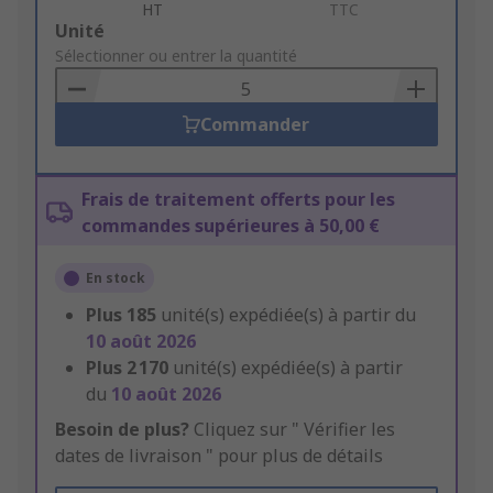
HT
TTC
Add
Unité
to
Sélectionner ou entrer la quantité
Basket
Commander
Frais de traitement offerts pour les
commandes supérieures à 50,00 €
En stock
Plus
185
unité(s) expédiée(s) à partir du
10 août 2026
Plus
2 170
unité(s) expédiée(s) à partir
du
10 août 2026
Besoin de plus?
Cliquez sur " Vérifier les
dates de livraison " pour plus de détails