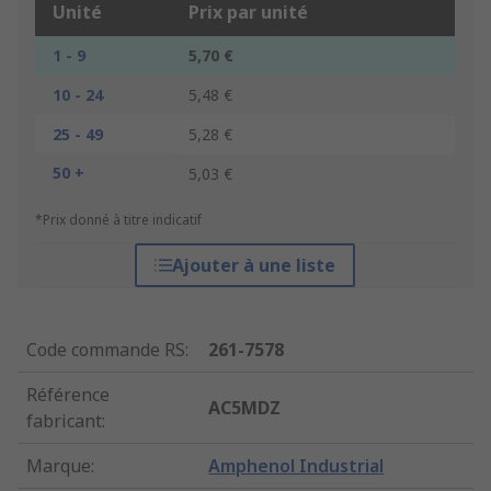
Unité
Prix par unité
1 - 9
5,70 €
10 - 24
5,48 €
25 - 49
5,28 €
50 +
5,03 €
*Prix donné à titre indicatif
Ajouter à une liste
Code commande RS
:
261-7578
Référence
AC5MDZ
fabricant
:
Marque
:
Amphenol Industrial