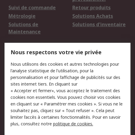
Suivi de commande
Retour produits
Métrologie
Solutions Achats
Solutions de
Solutions d'inventaire
Maintenance
Mentions Légales
Nous respectons votre vie privée
Conditions d'utilisation
Politique de cookies
Nous utilisons des cookies et autres technologies pour
du site
l'analyse statistique de l'utilisation, pour la
Politique de protection
Sécurité des E-mails
personnalisation et pour l’affichage de publicités sur des
des données - Mise à
sites internet tiers. En cliquant sur
jour
« Accepter et fermer», vous acceptez le traitement des
Conditions générales
Politique anti-
cookies non essentiels. Vous pouvez choisir vos cookies
de vente
corruption
en cliquant sur « Paramétrer mes cookies ». Si vous ne le
souhaitez pas, cliquez sur « Tout refuser ». Cela peut
Campagnes marketing
limiter l’accès à certaines fonctionnalités. Pour en savoir
plus, consultez notre
politique de cookies.
A propos de RS