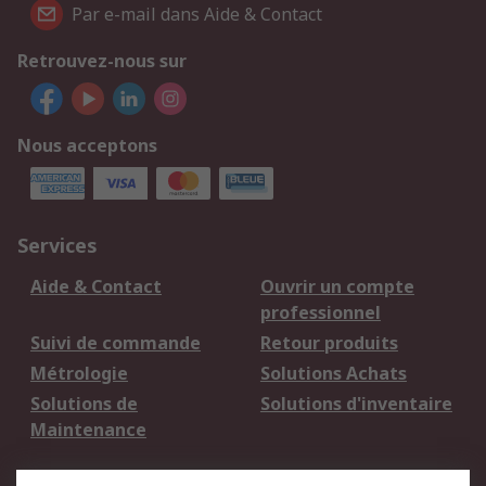
Par e-mail dans Aide & Contact
Retrouvez-nous sur
Nous acceptons
Services
Aide & Contact
Ouvrir un compte
professionnel
Suivi de commande
Retour produits
Métrologie
Solutions Achats
Solutions de
Solutions d'inventaire
Maintenance
Mentions Légales