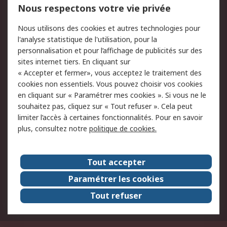
Nous respectons votre vie privée
Conditions d'utilisation
Politique de cookies
Nous utilisons des cookies et autres technologies pour
du site
l'analyse statistique de l'utilisation, pour la
Politique de protection
Sécurité des E-mails
personnalisation et pour l’affichage de publicités sur des
des données - Mise à
sites internet tiers. En cliquant sur
jour
« Accepter et fermer», vous acceptez le traitement des
Conditions générales
Politique anti-
cookies non essentiels. Vous pouvez choisir vos cookies
de vente
corruption
en cliquant sur « Paramétrer mes cookies ». Si vous ne le
souhaitez pas, cliquez sur « Tout refuser ». Cela peut
Campagnes marketing
limiter l’accès à certaines fonctionnalités. Pour en savoir
plus, consultez notre
politique de cookies.
A propos de RS
A propos de RS France
Evénements
Tout accepter
Le groupe RS Group Plc
Presse
Paramétrer les cookies
RS dans le monde
Démarche RSE
Tout refuser
Nous rejoindre
RS Particuliers