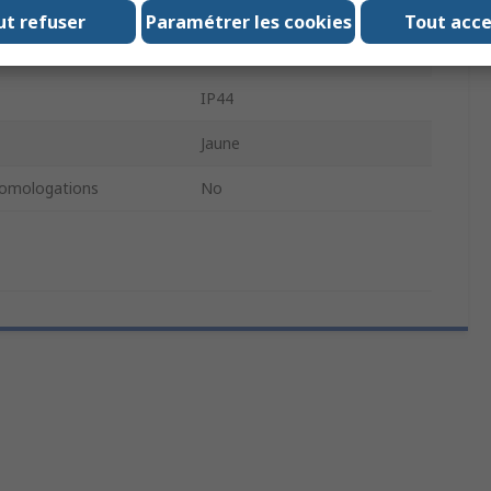
erminaison
Bornier à ressort
ut refuser
Paramétrer les cookies
Tout acc
Polyamide
IP44
Jaune
omologations
No