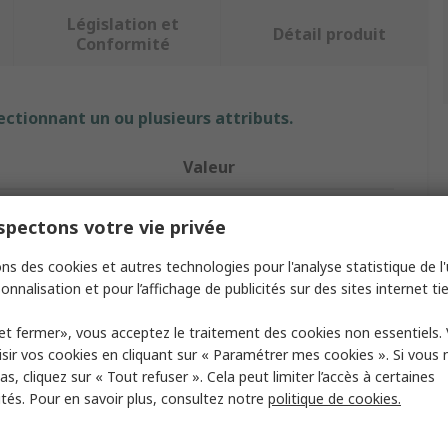
Législation et
Détail produit
Conformité
ectionnant un ou plusieurs attributs.
Valeur
Bals
pectons votre vie privée
16A
ns des cookies et autres technologies pour l'analyse statistique de l'u
onnalisation et pour l’affichage de publicités sur des sites internet tie
roduit
Connecteur industriel
et fermer», vous acceptez le traitement des cookies non essentiels.
ion des pôles
2P+PE
sir vos cookies en cliquant sur « Paramétrer mes cookies ». Si vous n
110V
s, cliquez sur « Tout refuser ». Cela peut limiter l’accès à certaines
ités. Pour en savoir plus, consultez notre
politique de cookies.
montage
Câble