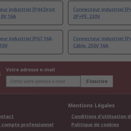
ur industriel IP44 Droit
Connecteur industriel IP
10V 16A
2P+PE, 230V
ur industriel IP67 16A
Connecteur industriel IP
110V
Câble, 250V 16A
s
Votre adresse e-mail
S'inscrire
Mentions Légales
ontact
Conditions d'utilisation d
n compte professionnel
Politique de cookies