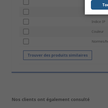
Type de t
To
Matériau
Indice IP
Couleur
Normes/h
Trouver des produits similaires
Nos clients ont également consulté