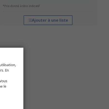
*Prix donné à titre indicatif
Ajouter à une liste
tilisation,
rs. En
 Vous
e le