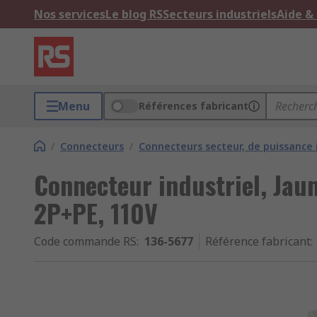
Nos services
Le blog RS
Secteurs industriels
Aide &
Menu
Références fabricant
/
Connecteurs
/
Connecteurs secteur, de puissance 
Connecteur industriel, Jaun
2P+PE, 110V
Code commande RS
:
136-5677
Référence fabricant
: