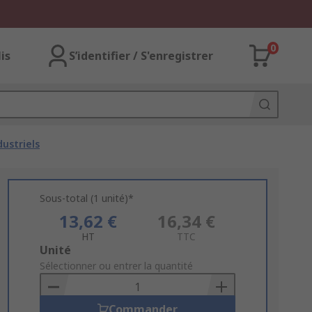
0
lis
S’identifier / S'enregistrer
ustriels
Sous-total (1 unité)*
13,62 €
16,34 €
HT
TTC
Add
Unité
to
Sélectionner ou entrer la quantité
Basket
Commander