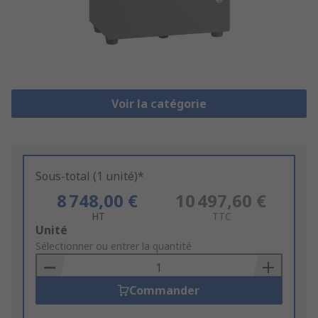
Voir la catégorie
Sous-total (1 unité)*
8 748,00 €
10 497,60 €
HT
TTC
Add
Unité
to
Sélectionner ou entrer la quantité
Basket
Commander