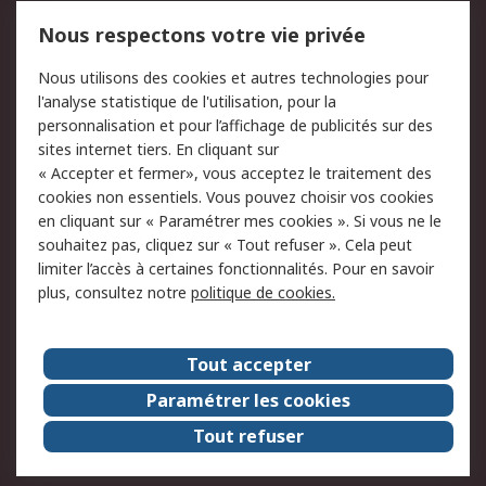
Mentions Légales
Nous respectons votre vie privée
Conditions d'utilisation
Politique de cookies
Nous utilisons des cookies et autres technologies pour
du site
l'analyse statistique de l'utilisation, pour la
Politique de protection
Sécurité des E-mails
personnalisation et pour l’affichage de publicités sur des
des données - Mise à
sites internet tiers. En cliquant sur
jour
« Accepter et fermer», vous acceptez le traitement des
Conditions générales
Politique anti-
cookies non essentiels. Vous pouvez choisir vos cookies
de vente
corruption
en cliquant sur « Paramétrer mes cookies ». Si vous ne le
souhaitez pas, cliquez sur « Tout refuser ». Cela peut
Campagnes marketing
limiter l’accès à certaines fonctionnalités. Pour en savoir
plus, consultez notre
politique de cookies.
A propos de RS
A propos de RS France
Evénements
Tout accepter
Le groupe RS Group Plc
Presse
Paramétrer les cookies
RS dans le monde
Démarche RSE
Tout refuser
Nous rejoindre
RS Particuliers