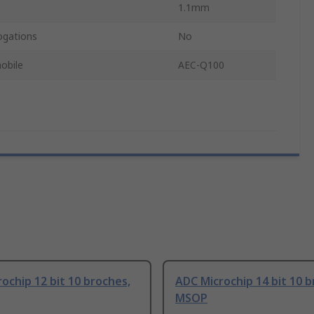
1.1mm
gations
No
obile
AEC-Q100
ochip 12 bit 10 broches,
ADC Microchip 14 bit 10 b
MSOP