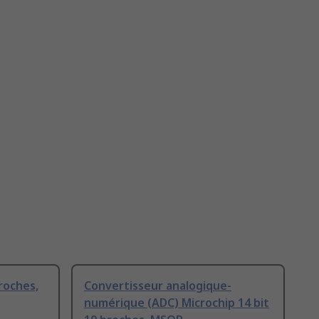
roches,
Convertisseur analogique-
numérique (ADC) Microchip 14 bit