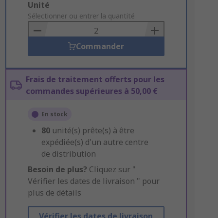
Add
Unité
to
Sélectionner ou entrer la quantité
Basket
Commander
Frais de traitement offerts pour les
commandes supérieures à 50,00 €
En stock
80
unité(s) prête(s) à être
expédiée(s) d'un autre centre
de distribution
Besoin de plus?
Cliquez sur "
Vérifier les dates de livraison " pour
plus de détails
Vérifier les dates de livraison