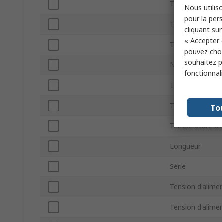
Type de monta
Nous utiliso
pour la pers
Type d'entrée
cliquant sur
« Accepter 
Type de Boitier
pouvez choi
souhaitez pa
Nombre de bro
fonctionnal
Température m
Type d'interface
To
Température d'
Longueur
Série
Tension d'alim
Tension d'alim