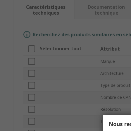
Caractéristiques
Documentation
techniques
technique
Recherchez des produits similaires en sél
Sélectionner tout
Attribut
Marque
Architecture
Type de produit
Nombre de CA
Résolution
Taux d'échantil
Nous res