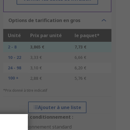
Options de tarification en gros
Unité
Prix par unité
le paquet*
2 - 8
3,865 €
7,73 €
10 - 22
3,33 €
6,66 €
24 - 98
3,10 €
6,20 €
100 +
2,88 €
5,76 €
*Prix donné à titre indicatif
Ajouter à une liste
Options de conditionnement :
Conditionnement standard