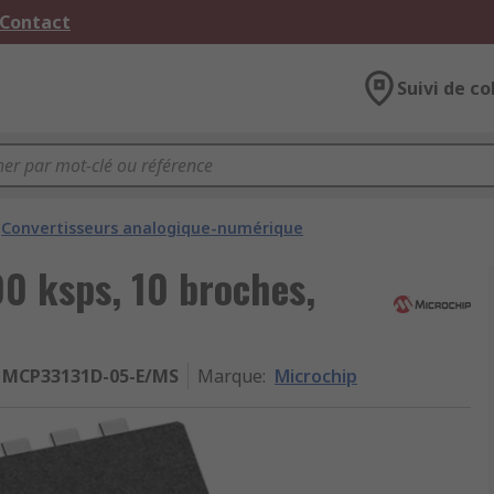
 Contact
Suivi de co
Convertisseurs analogique-numérique
00 ksps, 10 broches,
MCP33131D-05-E/MS
Marque
:
Microchip