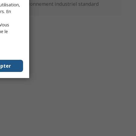
Conditionnement industriel standard
tilisation,
rs. En
 Vous
e le
epter