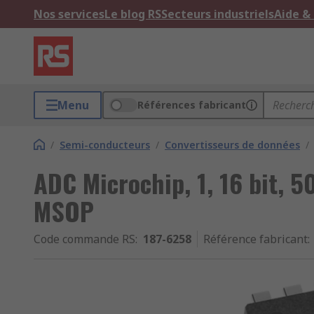
Nos services
Le blog RS
Secteurs industriels
Aide &
Menu
Références fabricant
/
Semi-conducteurs
/
Convertisseurs de données
/
ADC Microchip, 1, 16 bit, 5
MSOP
Code commande RS
:
187-6258
Référence fabricant
: