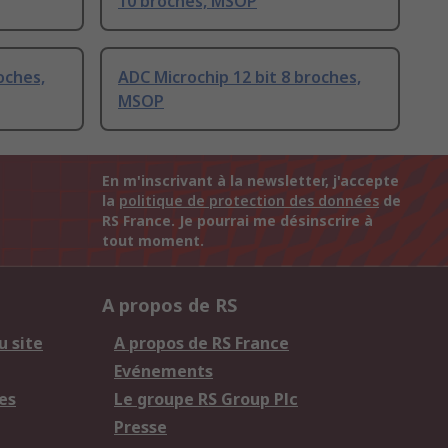
10 broches, MSOP
oches,
ADC Microchip 12 bit 8 broches,
MSOP
En m'inscrivant à la newsletter, j'accepte
la
politique de protection des données
de
RS France. Je pourrai me désinscrire à
tout moment.
A propos de RS
u site
A propos de RS France
Evénements
es
Le groupe RS Group Plc
Presse