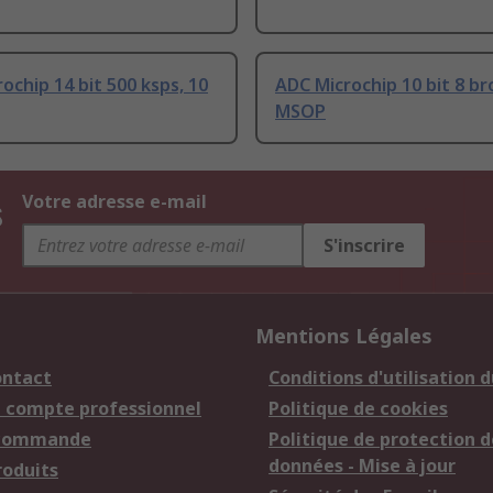
ochip 14 bit 500 ksps, 10
ADC Microchip 10 bit 8 br
MSOP
s
Votre adresse e-mail
S'inscrire
Mentions Légales
ontact
Conditions d'utilisation d
n compte professionnel
Politique de cookies
 commande
Politique de protection d
données - Mise à jour
roduits