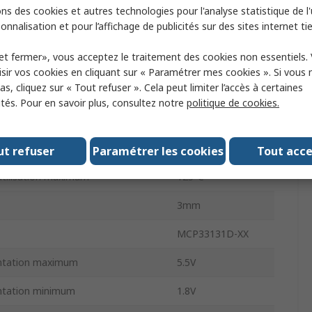
ge
En surface
ns des cookies et autres technologies pour l'analyse statistique de l'u
onnalisation et pour l’affichage de publicités sur des sites internet tie
Différentiel
et fermer», vous acceptez le traitement des cookies non essentiels.
MSOP
sir vos cookies en cliquant sur « Paramétrer mes cookies ». Si vous n
s, cliquez sur « Tout refuser ». Cela peut limiter l’accès à certaines
ches
10
ités. Pour en savoir plus, consultez notre
politique de cookies.
inimum de fonctionnement
-40°C
SPI
ut refuser
Paramétrer les cookies
Tout acc
utilisation maximum
125°C
3mm
MCP33131D-XX
entation maximum
5.5V
entation minimum
1.8V