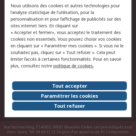
Nous utilisons des cookies et autres technologies pour
du site
l'analyse statistique de l'utilisation, pour la
Politique de protection
Sécurité des E-mails
personnalisation et pour l’affichage de publicités sur des
des données - Mise à
sites internet tiers. En cliquant sur
jour
« Accepter et fermer», vous acceptez le traitement des
Conditions générales
Politique anti-
cookies non essentiels. Vous pouvez choisir vos cookies
de vente
corruption
en cliquant sur « Paramétrer mes cookies ». Si vous ne le
souhaitez pas, cliquez sur « Tout refuser ». Cela peut
Campagnes marketing
limiter l’accès à certaines fonctionnalités. Pour en savoir
plus, consultez notre
politique de cookies.
A propos de RS
A propos de RS France
Evénements
Tout accepter
Le groupe RS Group Plc
Presse
Paramétrer les cookies
RS dans le monde
Démarche RSE
Tout refuser
Nous rejoindre
RS Particuliers
Rue Norman King, CS40453, 60031 Beauvais Cedex. Les prix indiqués sont
Hors Taxes. Tél: 09 69 32 22 34 (prix d'un appel local).
RS Components