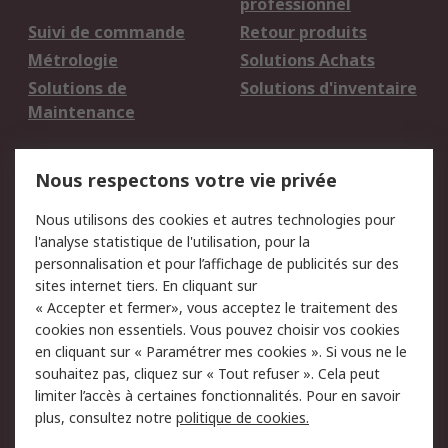
professionnel
Suivi de commande
Retour produits
Métrologie
Solutions Achats
Solutions de
Solutions d'inventaire
Maintenance
Mentions Légales
Nous respectons votre vie privée
Conditions d'utilisation
Politique de cookies
Nous utilisons des cookies et autres technologies pour
du site
l'analyse statistique de l'utilisation, pour la
Politique de protection
Sécurité des E-mails
personnalisation et pour l’affichage de publicités sur des
des données - Mise à
sites internet tiers. En cliquant sur
jour
« Accepter et fermer», vous acceptez le traitement des
Conditions générales
Politique anti-
cookies non essentiels. Vous pouvez choisir vos cookies
de vente
corruption
en cliquant sur « Paramétrer mes cookies ». Si vous ne le
souhaitez pas, cliquez sur « Tout refuser ». Cela peut
Campagnes marketing
limiter l’accès à certaines fonctionnalités. Pour en savoir
plus, consultez notre
politique de cookies.
A propos de RS