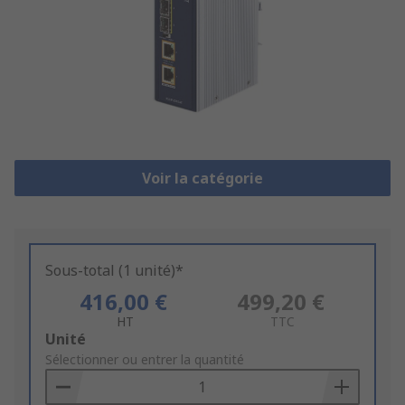
Voir la catégorie
Sous-total (1 unité)*
416,00 €
499,20 €
HT
TTC
Add
Unité
to
Sélectionner ou entrer la quantité
Basket