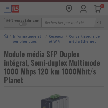
0
Références fabricant
/
Informatique et
/
Réseaux
/
Convertisseurs de
périphériques
et WiFi
média Ethernet
Module média SFP Duplex
intégral, Semi-duplex Multimode
1000 Mbps 120 km 1000Mbit/s
Planet