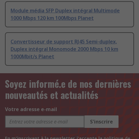
Module média SFP Duplex intégral Multimode
1000 Mbps 120 km 100Mbps Planet
Convertisseur de support RJ45 Semi-duplex,
Duplex intégral Monomode 2000 Mbps 10 km
1000Mbit/s Planet
Soyez informé.e de nos dernières
nouveautés et actualités
Votre adresse e-mail
S'inscrire
En m'inscrivant à la newsletter, j'accepte la
politique de