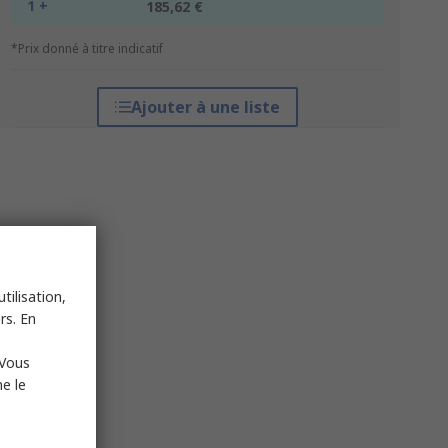
1 +
185,62 €
*Prix donné à titre indicatif
Ajouter à une liste
tilisation,
rs. En
 Vous
e le