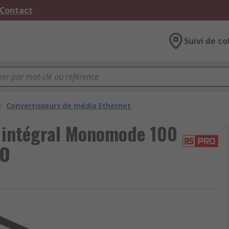
 Contact
Suivi de co
/
Convertisseurs de média Ethernet
 intégral Monomode 100
RO