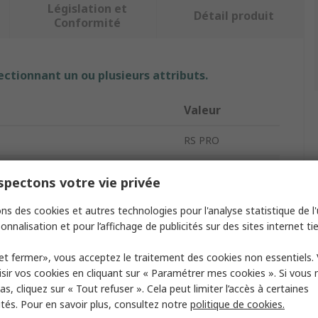
Législation et
Détail produit
Conformité
ectionnant un ou plusieurs attributs.
Valeur
RS PRO
Module média
pectons votre vie privée
inimum de fonctionnement
0°C
ns des cookies et autres technologies pour l'analyse statistique de l'u
onnalisation et pour l’affichage de publicités sur des sites internet tie
utilisation maximum
50°C
gations
RoHS, FCC, CE
et fermer», vous acceptez le traitement des cookies non essentiels.
sir vos cookies en cliquant sur « Paramétrer mes cookies ». Si vous n
ion
RJ45
s, cliquez sur « Tout refuser ». Cela peut limiter l’accès à certaines
ités. Pour en savoir plus, consultez notre
politique de cookies.
onnement de la fibre
Duplex intégral