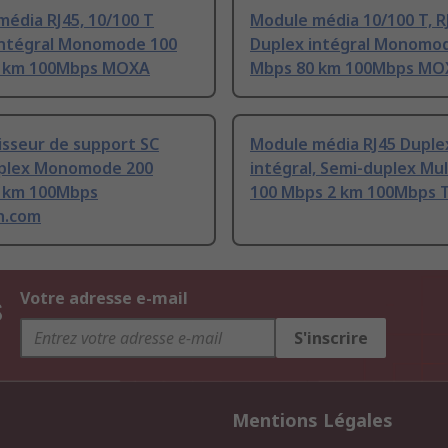
édia RJ45, 10/100 T
Module média 10/100 T, R
intégral Monomode 100
Duplex intégral Monomo
 km 100Mbps MOXA
Mbps 80 km 100Mbps MO
isseur de support SC
Module média RJ45 Duple
plex Monomode 200
intégral, Semi-duplex Mu
 km 100Mbps
100 Mbps 2 km 100Mbps T
h.com
s
Votre adresse e-mail
S'inscrire
Mentions Légales