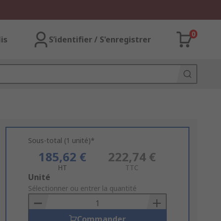
0
lis
S’identifier / S'enregistrer
Sous-total (1 unité)*
185,62 €
222,74 €
HT
TTC
Add
Unité
to
Sélectionner ou entrer la quantité
Basket
Commander