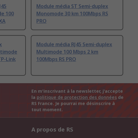
J45
Module média ST Semi-duplex
de 100
Monomode 30 km 100Mbps RS
XA
PRO
x
Module média RJ45 Semi-duplex
ltimode
Multimode 100 Mbps 2 km
P-Link
100Mbps RS PRO
En m'inscrivant à la newsletter, j'accepte
la
politique de protection des données
de
RS France. Je pourrai me désinscrire à
tout moment.
A propos de RS