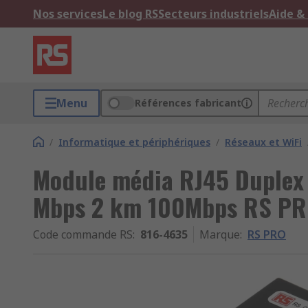
Nos services
Le blog RS
Secteurs industriels
Aide &
Menu
Références fabricant
/
Informatique et périphériques
/
Réseaux et WiFi
Module média RJ45 Duplex
Mbps 2 km 100Mbps RS P
Code commande RS
:
816-4635
Marque
:
RS PRO