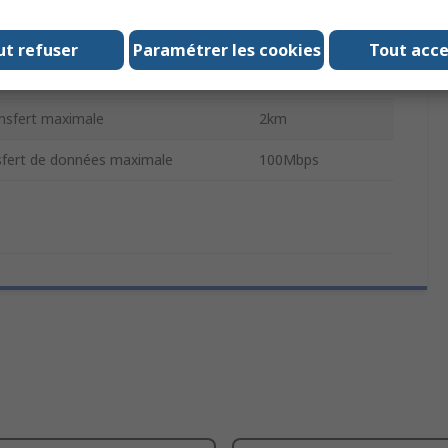
100Mbps
ut refuser
Paramétrer les cookies
Tout acc
Monomode
ansfert maximale
2km
nsfert de données maximale
100Mbps