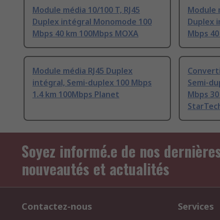
Module média 10/100 T, RJ45
Module m
Duplex intégral Monomode 100
Duplex 
Mbps 40 km 100Mbps MOXA
Mbps 40
Module média RJ45 Duplex
Convert
intégral, Semi-duplex 100 Mbps
Semi-du
1.4 km 100Mbps Planet
Mbps 30
StarTec
Soyez informé.e de nos dernière
nouveautés et actualités
Contactez-nous
Services