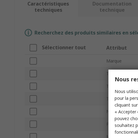
Caractéristiques
Documentation
techniques
technique
Recherchez des produits similaires en sél
Sélectionner tout
Attribut
Marque
Type de produit
Nous res
Température m
Nous utiliso
pour la pers
Température d'
cliquant sur
Normes/homolo
« Accepter 
pouvez choi
Port de connex
souhaitez pa
fonctionnal
Mode de foncti